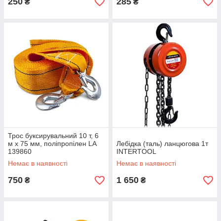
250
285
₴
₴
Трос буксирувальний 10 т, 6
м х 75 мм, поліпропілен LA
Лебідка (таль) ланцюгова 1т
139860
INTERTOOL
Немає в наявності
Немає в наявності
750
1 650
₴
₴