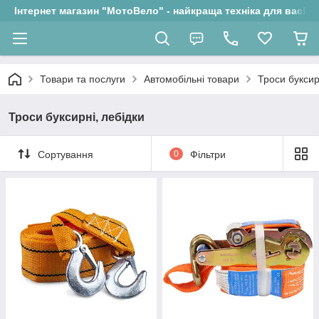
Інтернет магазин "МотоВело" - найкраща техніка для вас!
Товари та послуги
Автомобільні товари
Троси буксир
Троси буксирні, лебідки
Сортування
0
Фільтри