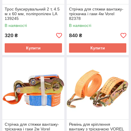
Трос буксирувальний 2 т, 4.5
Стрічка для стяжки вантажу-
м х 60 мм, поліпропілен LA
тріскачка і гаки 4м Vorel
139245
82378
В наявності
В наявності
320
840
₴
₴
Купити
Купити
Стрічка для стяжки вантажу-
Ремінь для кріплення
тріскачка і гаки 2м Vorel
вантажу з тріскачкою VOREL