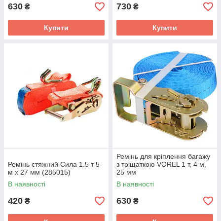
630
730
₴
₴
Купити
Купити
Ремінь для кріплення багажу
Ремінь стяжний Сила 1.5 т 5
з тріщаткою VOREL 1 т, 4 м,
м х 27 мм (285015)
25 мм
В наявності
В наявності
420
630
₴
₴