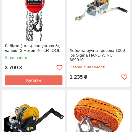
Лебідка (таль) ланцюгова 3т,
ланцюг 3 метри INTERTOOL
Лебочка ручна тросова 1000
lbs Sigma HAND WINCH
В наявності
869010
3 700
Немає в наявності
₴
1 235
₴
Купити