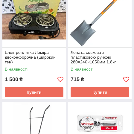
Електроплитка Леміра
Лопата совкова з
двоконфорочна (широкий
пластиковою ручкою
тен)
280×240×1050мм 1.8кг
FLORA (5046034)
В наявності
В наявності
1 500
715
₴
₴
Купити
Купити