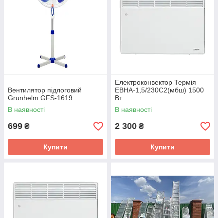
Електроконвектор Термія
Вентилятор підлоговий
ЕВНА-1,5/230С2(мбш) 1500
Grunhelm GFS-1619
Вт
В наявності
В наявності
699
2 300
₴
₴
Купити
Купити