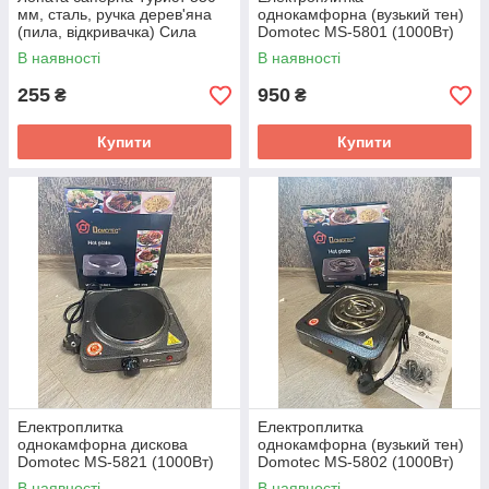
мм, сталь, ручка дерев'яна
однокамфорна (вузький тен)
(пила, відкривачка) Сила
Domotec MS-5801 (1000Вт)
В наявності
В наявності
255
950
₴
₴
Купити
Купити
Електроплитка
Електроплитка
однокамфорна дискова
однокамфорна (вузький тен)
Domotec MS-5821 (1000Вт)
Domotec MS-5802 (1000Вт)
В наявності
В наявності