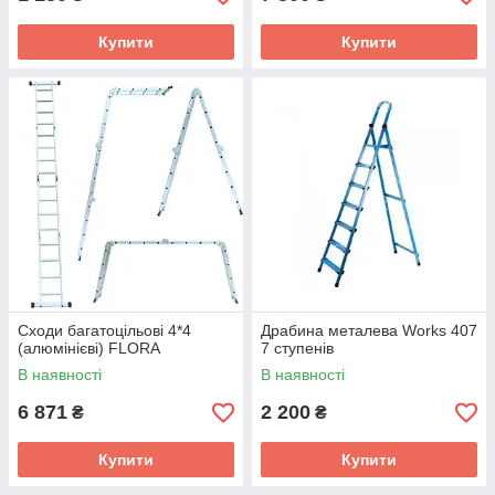
Купити
Купити
Сходи багатоцільові 4*4
Драбина металева Works 407
(алюмінієві) FLORA
7 ступенів
В наявності
В наявності
6 871
2 200
₴
₴
Купити
Купити