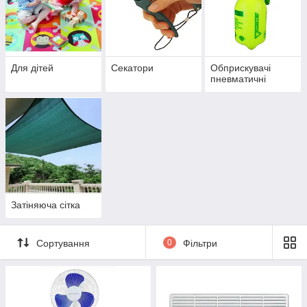
Для дітей
Секатори
Обприскувачі
пневматичні
Затіняюча сітка
Сортування
0
Фільтри