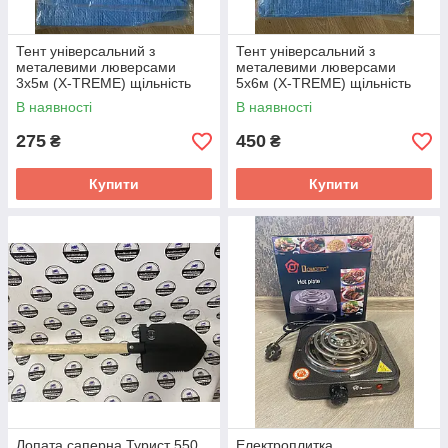
Тент універсальний з
Тент універсальний з
металевими люверсами
металевими люверсами
3х5м (X-TREME) щільність
5х6м (X-TREME) щільність
50г/кв.м
50г/кв.м
В наявності
В наявності
275
450
₴
₴
Купити
Купити
Лопата саперна Турист 550
Електроплитка