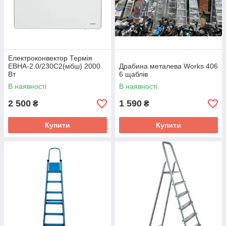
Електроконвектор Термія
ЕВНА-2.0/230С2(мбш) 2000
Драбина металева Works 406
Вт
6 щаблів
В наявності
В наявності
2 500
1 590
₴
₴
Купити
Купити