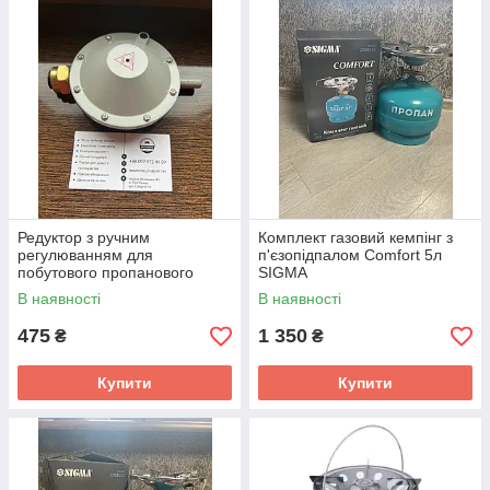
Редуктор з ручним
Комплект газовий кемпінг з
регулюванням для
п'єзопідпалом Comfort 5л
побутового пропанового
SIGMA
балона РДСГ-1-1,2
В наявності
В наявності
475
1 350
₴
₴
Купити
Купити