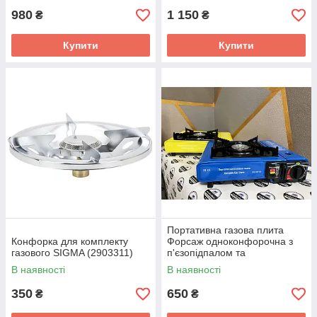
980
1 150
₴
₴
Купити
Купити
Портативна газова плита
Конфорка для комплекту
Форсаж одноконфорочна з
газового SIGMA (2903311)
п'єзопідпалом та
перехідником WMC Tools
В наявності
В наявності
350
650
₴
₴