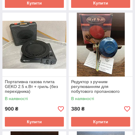
Купити
Купити
Портативна газова плита
Редуктор з ручним
GEKO 2.5 к.Вт + гриль (без
регулюванням для
перехідника)
побутового пропанового
балона GAZ
В наявності
В наявності
900
380
₴
₴
Купити
Купити