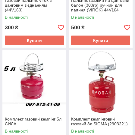
Газовий пальник Virok з
Пальник газовий на цанговий
цанговим з'єднанням
балон (300гр) ручний для
(44V160)
паяння (VIROK) 44V164
В наявності
В наявності
300
500
₴
₴
Купити
Купити
Комплект газовий кемпінг 5л
Комплект кемпінговий
СИЛА
газовий 8л SIGMA (2903221)
В наявності
В наявності