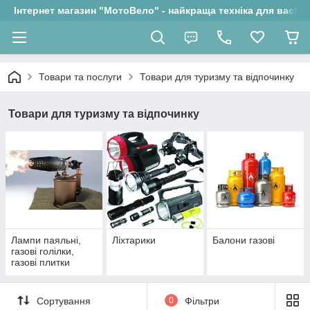
Інтернет магазин "МотоВело" - найкраща техніка для вас!
Товари та послуги
Товари для туризму та відпочинку
Товари для туризму та відпочинку
Лампи паяльні,
Ліхтарики
Балони газові
газові голілки,
газові плитки
Сортування
0
Фільтри