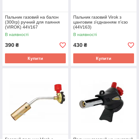
Пальник газовий на балон
Пальник газовий Virok з
(300гр) ручний для паяння
цанговим з'єднанням п'єзо
(VIROK) 44V167
(44V163)
В наявності
В наявності
390
430
₴
₴
Купити
Купити