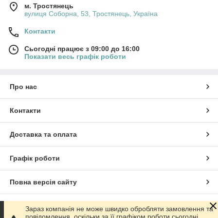
м. Тростянець
вулиця Соборна, 53, Тростянець, Україна
Контакти
Сьогодні працює з 09:00 до 16:00
Показати весь графік роботи
Про нас
Контакти
Доставка та оплата
Графік роботи
Повна версія сайту
Сайт створено на маркетплейсі
Prom.ua
Зараз компанія не може швидко обробляти замовлення та
повідомлення, оскільки за її графіком роботи сьогодні