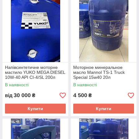
Напівсинтетичне моторне
Моторное минеральное
мастило YUKO MEGA DIESEL
масло Mannol TS-1 Truck
10W-40 API CI-4/SL 200л
Special 15w40 20л
В наявності
В наявності
30 000
4 500
від
₴
₴
Купити
Купити