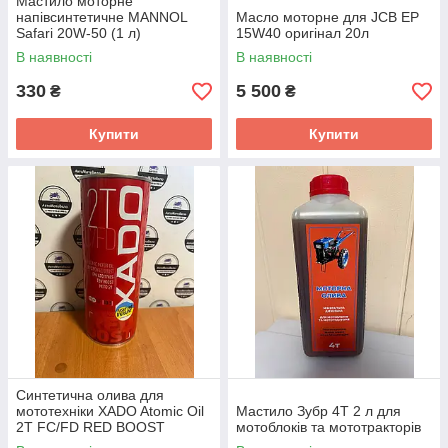
Мастило моторне
напівсинтетичне MANNOL
Масло моторне для JCB EP
Safari 20W-50 (1 л)
15W40 оригінал 20л
В наявності
В наявності
330
5 500
₴
₴
Купити
Купити
Синтетична олива для
мототехніки XADO Atomic Oil
Мастило Зубр 4Т 2 л для
2T FC/FD RED BOOST
мотоблоків та мототракторів