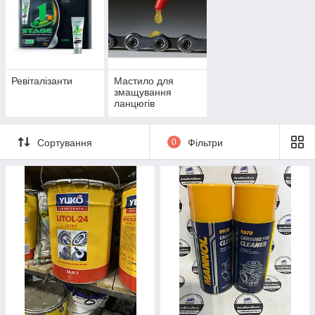
Ревіталізанти
Мастило для
змащування
ланцюгів
Сортування
0
Фільтри