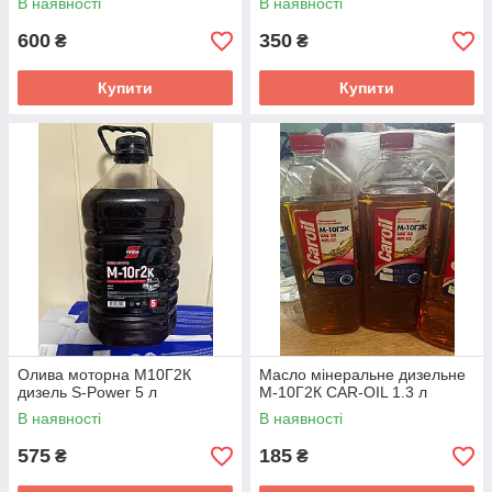
В наявності
В наявності
600
350
₴
₴
Купити
Купити
Олива моторна М10Г2К
Масло мінеральне дизельне
дизель S-Power 5 л
М-10Г2К CAR-OIL 1.3 л
В наявності
В наявності
575
185
₴
₴