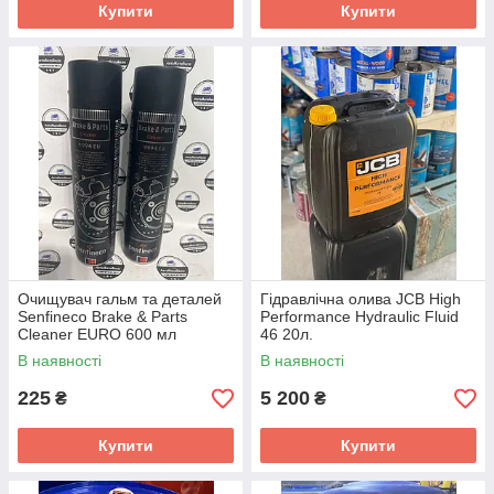
Купити
Купити
Очищувач гальм та деталей
Гідравлічна олива JCB High
Senfineco Brake & Parts
Performance Hydraulic Fluid
Cleaner EURO 600 мл
46 20л.
В наявності
В наявності
225
5 200
₴
₴
Купити
Купити