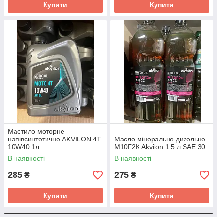
Купити
Купити
Мастило моторне
напівсинтетичне AKVILON 4T
Масло мінеральне дизельне
10W40 1л
М10Г2К Akvilon 1.5 л SAE 30
В наявності
В наявності
285
275
₴
₴
Купити
Купити