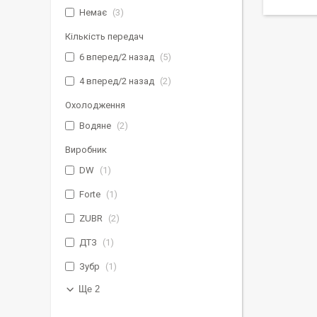
Немає
3
Кількість передач
6 вперед/2 назад
5
4 вперед/2 назад
2
Охолодження
Водяне
2
Виробник
DW
1
Forte
1
ZUBR
2
ДТЗ
1
Зубр
1
Ще 2