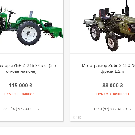
ктор ЗУБР Z-245 24 к.с. (3-х
Мототрактор Zubr S-180 N
точкове навісне)
фреза 1.2 м
115 000 ₴
88 000 ₴
Немає в наявності
Немає в наявності
+380 (97) 972-41-09
+380 (97) 972-41-09
S-180