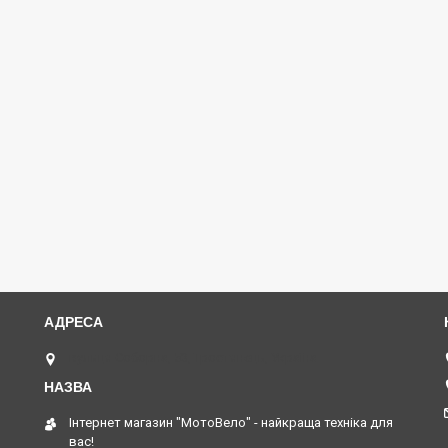
вулиця Соборна, 53, Тростянець, Україна
Інтернет магазин "МотоВело" - найкраща техніка для
вас!