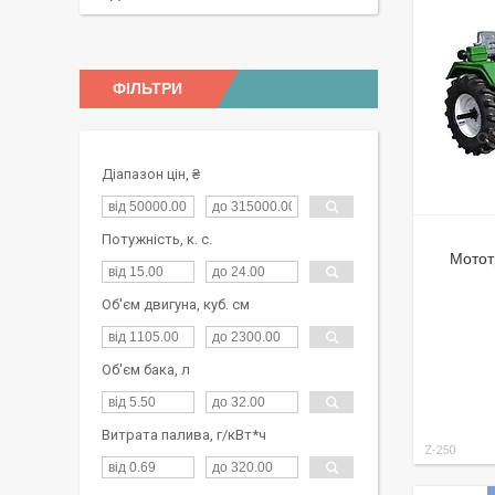
ФІЛЬТРИ
Діапазон цін, ₴
Потужність, к. с.
Мотот
Об'єм двигуна, куб. см
Об'єм бака, л
Витрата палива, г/кВт*ч
Z-250