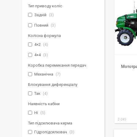
Тип приводу коліс
Задній
3
Повний
3
Колісна формула
4×2
4
4×4
3
Коробка перемикання передач
Мототра
Механічна
7
Блокування диференціалу
Так
4
Наявність кабіни
Ні
5
Z-245
Тип підсилювача керма
Гідропідсилювач
3