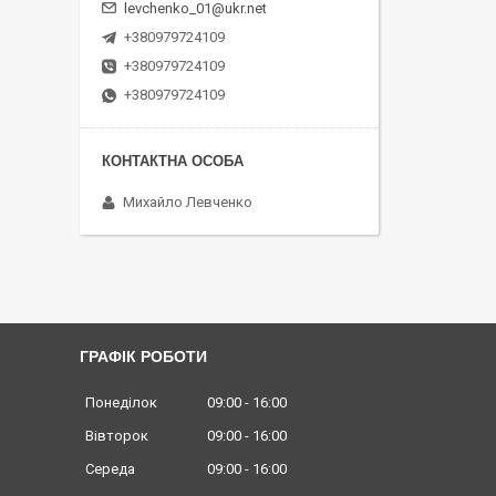
levchenko_01@ukr.net
+380979724109
+380979724109
+380979724109
Михайло Левченко
ГРАФІК РОБОТИ
Понеділок
09:00
16:00
Вівторок
09:00
16:00
Середа
09:00
16:00