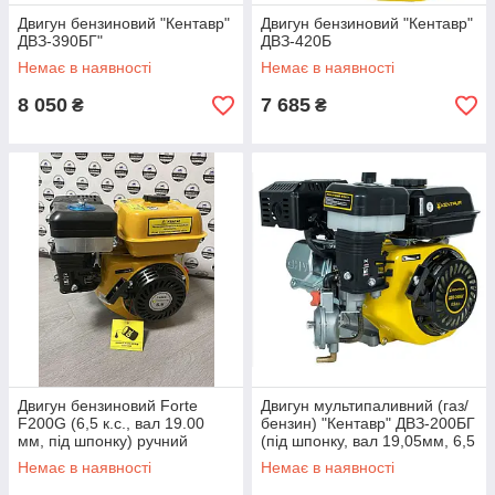
Двигун бензиновий "Кентавр"
Двигун бензиновий "Кентавр"
ДВЗ-390БГ"
ДВЗ-420Б
Немає в наявності
Немає в наявності
8 050
7 685
₴
₴
Двигун бензиновий Forte
Двигун мультипаливний (газ/
F200G (6,5 к.с., вал 19.00
бензин) "Кентавр" ДВЗ-200БГ
мм, під шпонку) ручний
(під шпонку, вал 19,05мм, 6,5
стартер
к.с.)
Немає в наявності
Немає в наявності