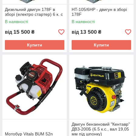
Дизельний двигун 178F в
HT-105/6HP - двигун в зборі
зборі (електро стартер) 6 к. с
178F
В наявності
В наявності
15 500
13 500
від
₴
від
₴
Купити
Купити
Двигун бензиновий "Кентавр"
ДВЗ-200Б (6.5 к.с., вал 19,05
Мотобур Vitals BUM 52n
мм під шпонку)