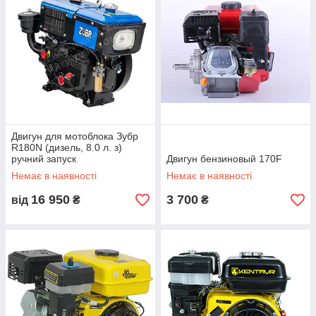
Двигун для мотоблока Зубр
R180N (дизель, 8.0 л. з)
ручний запуск
Двигун бензиновый 170F
Немає в наявності
Немає в наявності
16 950
3 700
від
₴
₴