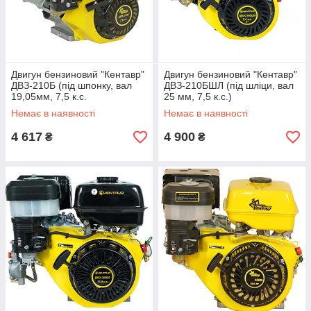
Двигун бензиновий "Кентавр"
Двигун бензиновий "Кентавр"
ДВЗ-210Б (під шпонку, вал
ДВЗ-210БШЛ (під шліци, вал
19,05мм, 7,5 к.с.
25 мм, 7,5 к.с.)
Немає в наявності
Немає в наявності
4 617
4 900
₴
₴