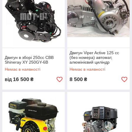
Двигун Viper Active 125 cc
Двигун в зборі 250cc СВВ
(без номера) автомат,
Shineray XY 250GY-6B
алюмінієвий циліндр
Немає в наявності
Немає в наявності
16 500
8 500
від
₴
₴