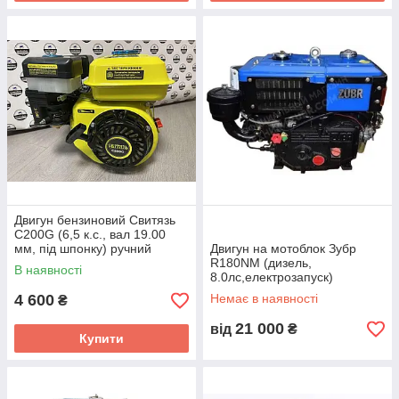
Двигун бензиновий Свитязь
C200G (6,5 к.с., вал 19.00
мм, під шпонку) ручний
Двигун на мотоблок Зубр
стартер
R180NM (дизель,
В наявності
8.0лс,електрозапуск)
4 600
Немає в наявності
₴
21 000
від
₴
Купити