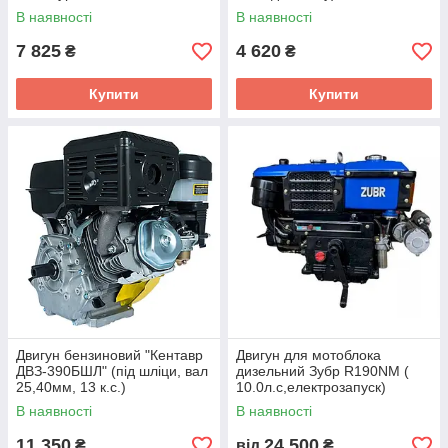
В наявності
В наявності
7 825
4 620
₴
₴
Купити
Купити
Двигун бензиновий "Кентавр
Двигун для мотоблока
ДВЗ-390БШЛ" (під шліци, вал
дизельний Зубр R190NM (
25,40мм, 13 к.с.)
10.0л.с,електрозапуск)
В наявності
В наявності
11 350
24 500
₴
від
₴