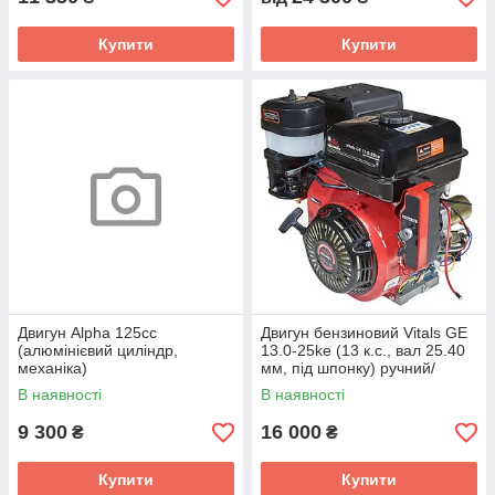
Купити
Купити
Двигун Alpha 125cc
Двигун бензиновий Vitals GE
(алюмінієвий циліндр,
13.0-25ke (13 к.с., вал 25.40
механіка)
мм, під шпонку) ручний/
електричний стартер
В наявності
В наявності
9 300
16 000
₴
₴
Купити
Купити