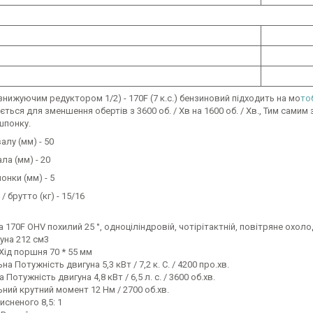
 знижуючим редуктором 1/2) - 170F (7 к.с.) бензиновий підходить на мо
то
ться для зменшення обертів з 3600 об. / Хв на 1600 об. / Хв., Тим самим
 шпонку.
лу (мм) - 50
ла (мм) - 20
нки (мм) - 5
/ брутто (кг) - 15/16
а 170F OHV похилий 25 °, одноціліндровій, чотірітактній, повітряне охол
уна 212 см3
Хід поршня 70 * 55 мм
а Потужність двигуна 5,3 кВт / 7,2 к. С. / 4200 про.хв.
Потужність двигуна 4,8 кВт / 6,5 л. с. / 3600 об.хв.
ий крутний момент 12 Нм / 2700 об.хв.
исненого 8,5: 1