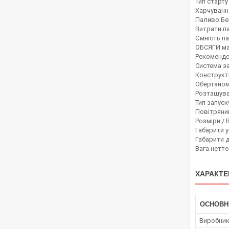
Тип старту
Харчуванн
Паливо Бе
Витрати па
Ємність па
ОБСЯГИ мас
Рекомендо
Система з
Конструкт
Обертаном,
Розташува
Тип запуск
Повітряни
Розміри / 
Габарити у
Габарити д
Вага нетто 
ХАРАКТЕ
ОСНОВН
Виробни