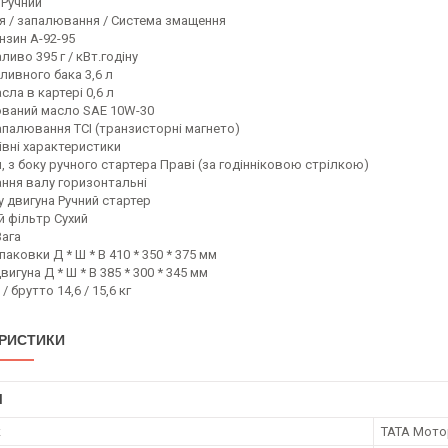
 Ручний
я / запалювання / Система змащення
нзин А-92-95
ливо 395 г / кВт.годіну
ливного бака 3,6 л
ла в картері 0,6 л
ваний масло SAE 10W-30
апалювання ТСІ (транзисторні магнето)
івні характеристики
 з боку ручного стартера Праві (за годінніковою стрілкою)
ння валу горизонтальні
у двигуна Ручний стартер
й фільтр Сухий
Вага
паковки Д * Ш * В 410 * 350 * 375 мм
вигуна Д * Ш * В 385 * 300 * 345 мм
/ брутто 14,6 / 15,6 кг
РИСТИКИ
І
к
ТАТА Мото