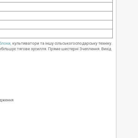
блоки,
культиватори та іншу сільськогосподарську техніку.
 збільшує тягове зусилля. Пряме шестерні Зчеплення. Вихід
одження