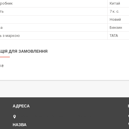
иробник
Китай
ть
7 к. с.
Новий
ва
Бензин
ть з маркою
TATA
ЦІЯ ДЛЯ ЗАМОВЛЕННЯ
 ₴
вулиця Соборна, 53, Тростянець, Україна