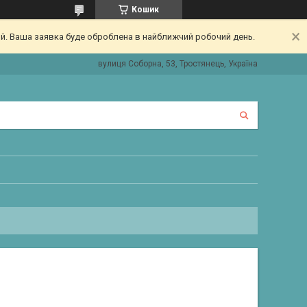
Кошик
ий. Ваша заявка буде оброблена в найближчий робочий день.
вулиця Соборна, 53, Тростянець, Україна