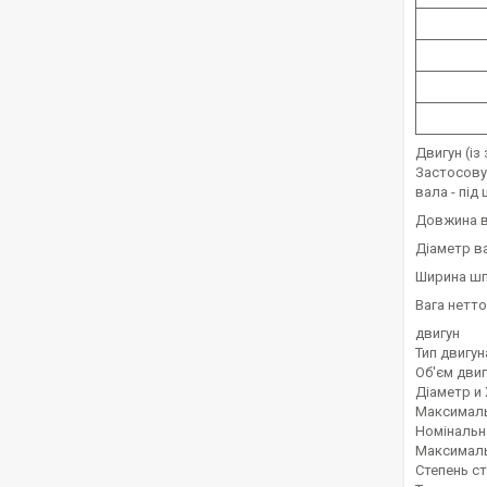
Двигун (із
Застосовує
вала - під
Довжина ва
Діаметр ва
Ширина шпо
Вага нетто 
двигун
Тип двигун
Об'єм двиг
Діаметр и 
Максимальн
Номінальна 
Максимальн
Степень ст