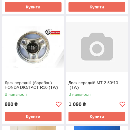
Купити
Купити
Диск передній (барабан)
Диск передній MT 2.50*10
HONDA DIO/TACT R10 (TW)
(TW)
В наявності
В наявності
880
1 090
₴
₴
Купити
Купити