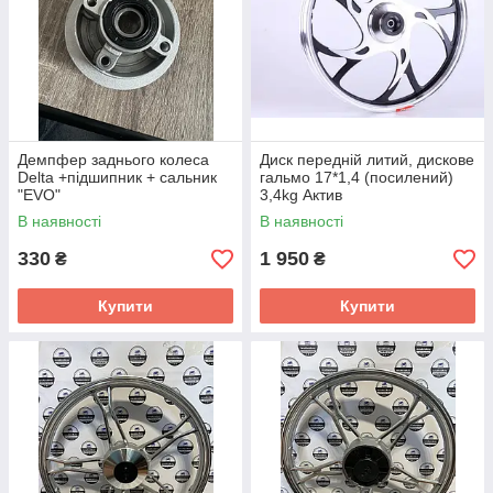
Демпфер заднього колеса
Диск передній литий, дискове
Delta +підшипник + сальник
гальмо 17*1,4 (посилений)
"EVO"
3,4kg Актив
В наявності
В наявності
330
1 950
₴
₴
Купити
Купити