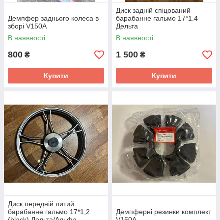
Диск задній спіцований
Демпфер заднього колеса в
барабанне гальмо 17*1.4
зборі V150A
Дельта
В наявності
В наявності
800
1 500
₴
₴
Купити
Купити
Диск передній литий
барабанне гальмо 17*1,2
Демпферні резинки комплект
(black) Дельта/Альфа
V150A