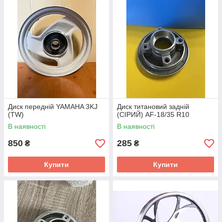
Диск передній YAMAHA 3KJ
Диск титановий задній
(TW)
(СІРИЙ) AF-18/35 R10
В наявності
В наявності
850
285
₴
₴
Купити
Купити