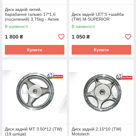
Диск задній литий,
барабанне гальмо 17*1,6
Диск задній LET'S +шайба
(посилений) 3,75kg - Актив
(TW) M-SUPERIOR
В наявності
В наявності
1 800
1 050
₴
₴
Купити
Купити
Диск задній MT 3.50*12 (TW)
Диск задній 2.15*10 (TW)
(19 шліців)
Mototech