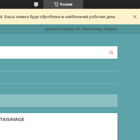
Кошик
ий. Ваша заявка буде оброблена в найближчий робочий день.
вулиця Соборна, 53, Тростянець, Україна
LTA/SAVAGE