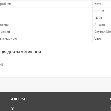
иробник
Китай
Новий
Диск
астини
Аналог
техніки
Скутер, М
ть з маркою
Viper
ЦІЯ ДЛЯ ЗАМОВЛЕННЯ
 ₴
вулиця Соборна, 53, Тростянець, Україна