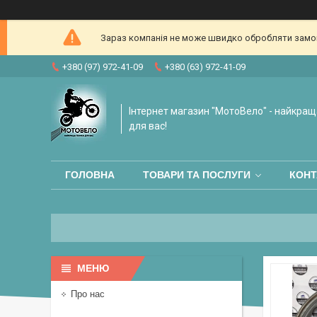
Зараз компанія не може швидко обробляти замовл
+380 (97) 972-41-09
+380 (63) 972-41-09
Інтернет магазин "МотоВело" - найкращ
для вас!
ГОЛОВНА
ТОВАРИ ТА ПОСЛУГИ
КОНТ
Про нас