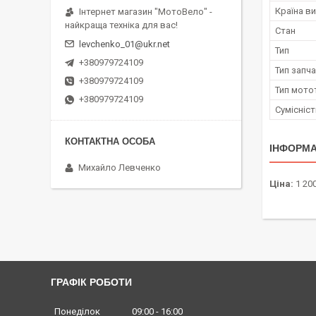
Країна в
Інтернет магазин "МотоВело" -
найкраща техніка для вас!
Стан
levchenko_01@ukr.net
Тип
+380979724109
Тип запч
+380979724109
Тип мото
+380979724109
Сумісніс
ІНФОРМА
Михайло Левченко
Ціна:
1 200
ГРАФІК РОБОТИ
Понеділок
09:00
16:00