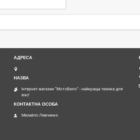
вулиця Соборна, 53, Тростянець, Україна
Інтернет магазин "МотоВело" - найкраща техніка для
вас!
Михайло Левченко