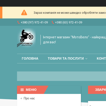
Зараз компанія не може швидко обробляти замовл
+380 (97) 972-41-09
+380 (63) 972-41-09
Інтернет магазин "МотоВело" - найкращ
для вас!
ГОЛОВНА
ТОВАРИ ТА ПОСЛУГИ
КОНТ
ЗВАР
Про нас