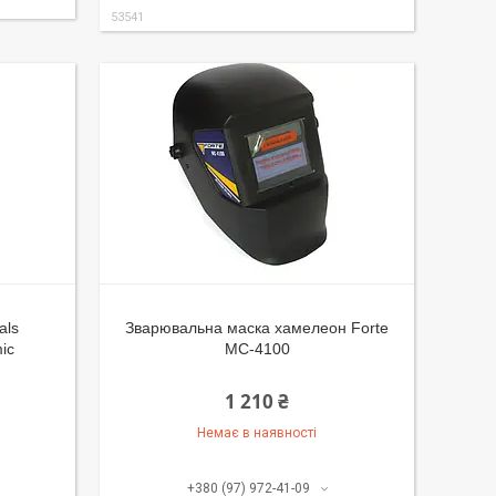
53541
als
Зварювальна маска хамелеон Forte
ic
MC-4100
1 210 ₴
Немає в наявності
+380 (97) 972-41-09