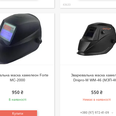
43633
альна маска хамелеон Forte
Зварювальна маска хаме
МС-2000
Dnipro-M WM-46 (МЗП-4
950 ₴
550 ₴
В наявності
Немає в наявності
+380 (97) 972-41-09
Купити