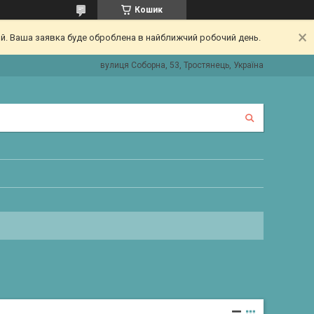
Кошик
ий. Ваша заявка буде оброблена в найближчий робочий день.
вулиця Соборна, 53, Тростянець, Україна