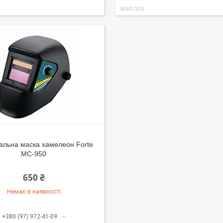
МЗП-310
альна маска хамелеон Forte
МС-950
650 ₴
Немає в наявності
+380 (97) 972-41-09