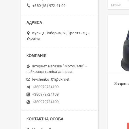
+380 (63) 972-41-09
142970
вулиця Соборна, 53, Тростянець,
Україна
Інтернет магазин "МотоВело" -
найкраща техніка для вас!
levchenko_01@ukr.net
Зварюв
+380979724109
+380979724109
+380979724109