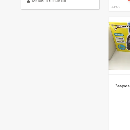
Михайло Левченко
44922
Зварюв