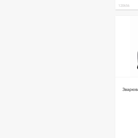
120656
Зварюв