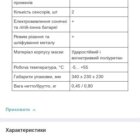
променів
Кількість сенсорів, шт
2
Електроживлення сонячні
+
та літій-іонна батареї
Режим різання та
+
шліфування металу
Матеріал корпусу маски
Ударостійкий і
вогнетривкий поліуретан
Робоча температура, °С
-5... +55
Габарити упаковки, мм
340 х 230 х 230
Вага нетто/брутто, кг
0,45 / 0,80
Приховати
Характеристики