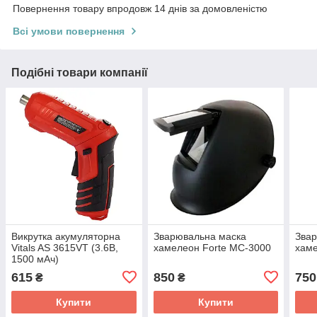
Повернення товару впродовж 14 днів за домовленістю
Всі умови повернення
Подібні товари компанії
Викрутка акумуляторна
Зварювальна маска
Звар
Vitals AS 3615VT (3.6В,
хамелеон Forte MC-3000
хам
1500 мАч)
615
850
750
₴
₴
Купити
Купити