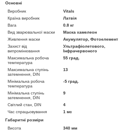
Основні
Виробник
Vitals
Країна виробник
Латвія
Вага
0.8 кг
Вид зварювальної маски
Маска хамелеон
Живлення маски
Акумулятор, Фотоелемент
Захист від
Ультрафіолетового,
випромінювання
Інфрачервоного
Максимальна робоча
55 град.
температура
Максимальна ступінь
13
затемнення, DIN
Мінімальна робоча
-5 град.
температура
Мінімальна ступінь
9
затемнення, DIN
Світлий стан, DIN
4
Час спрацьовування
1 мс
Габаритні розміри
Висота
340 мм