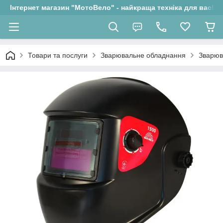
Інтернет магазин "МотоВело" - найкраща техніка для вас!
Товари та послуги
Зварювальне обладнання
Зварюв