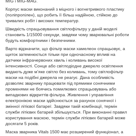
МIG і МIG-MAG.
Корпус маски виконаний з міцного і вогнетривкого пластику
(поліпропілен), що робить її більш надійною, стійкою до
тривалих робіт і високих температур.
Швидкість спрацьовування світлофільтру у даній моделі
становить 1/15000 секунди, завдяки чому зварювальні роботи
будуть комфортними і безпечними.
Варто відзначити, що фільтр маски хамелеон спрацьовує, а
щиток затемнюється тільки при одночасному впливі на
датчики інфрачервоних хвиль і коливань високої
інтенсивності. Сонце або світлодіодне джерело освітлення
видають дуже м'яке світло без коливань, тому світлофільтр
маски на подібні джерела не реагує. Дана особливість
дозволяє зварнику працювати під прямими сонячними
променями не боячись помилкових спрацьовувань або
випадкових відкриттів фільтра. Живлення і управління
електронікою маски здійснюється за рахунок сонячної і
змінної літієвої батареї. Завдяки такій комбінації, термін
служби літієвих батарей збільшується. При виконанні правил
користування маскою, термін служби літієвих батарей може
досягати 5 років.
Маска зварника Vitals 1500 має розширений функціонал, а