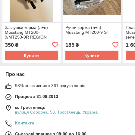
Заглушки керма (л+п)
Ручки керма (л+п)
Плас
Musstang MT200-
Musstang MT200-9 ST
Muss
9/MT250-9R REGION
зел
350
185
1 6
₴
₴
Купити
Купити
Про нас
93% позитивних з 361 відгука за рік
Працює з 31.08.2013
м. Тростянець
вулиця Соборна, 53, Тростянець, Україна
Контакти
Сьогодні працює з 09:00 до 16:00