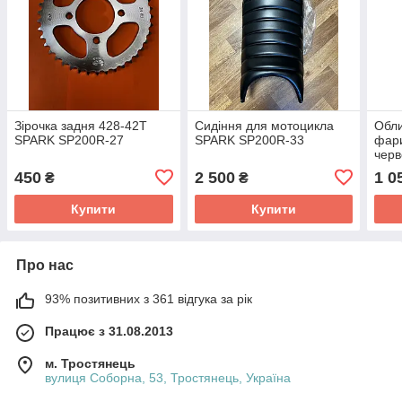
Зірочка задня 428-42Т
Сидіння для мотоцикла
Обл
SPARK SP200R-27
SPARK SP200R-33
фар
чер
450
2 500
1 0
₴
₴
Купити
Купити
Про нас
93% позитивних з 361 відгука за рік
Працює з 31.08.2013
м. Тростянець
вулиця Соборна, 53, Тростянець, Україна