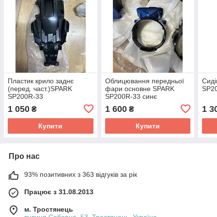
Пластик крило заднє
Облицювання передньої
Сиді
(перед. част.)SPARK
фари основне SPARK
SP2
SP200R-33
SP200R-33 синє
1 050
1 600
1 3
₴
₴
Купити
Купити
Про нас
93% позитивних з 363 відгуків за рік
Працює з 31.08.2013
м. Тростянець
вулиця Соборна, 53, Тростянець, Україна