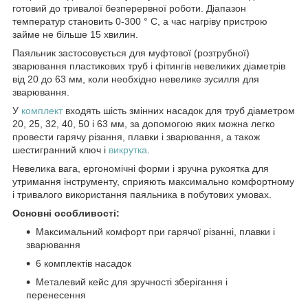
готовий до тривалої безперервної роботи. Діапазон
температур становить 0-300 ° С, а час нагріву пристрою
займе не більше 15 хвилин.
Паяльник застосовується для муфтової (розтрубної)
зварювання пластикових труб і фітингів невеликих діаметрів
від 20 до 63 мм, коли необхідно невелике зусилля для
зварювання.
У
комплект
входять шість змінних насадок для труб діаметром
20, 25, 32, 40, 50 і 63 мм, за допомогою яких можна легко
провести гарячу різання, плавки і зварювання, а також
шестигранний ключ і
викрутка
.
Невелика вага, ергономічні форми і зручна рукоятка для
утримання інструменту, сприяють максимально комфортному
і тривалого використання паяльника в побутових умовах.
Основні особливості:
Максимальний комфорт при гарячої різанні, плавки і
зварювання
6 комплектів насадок
Металевий кейс для зручності зберігання і
перенесення