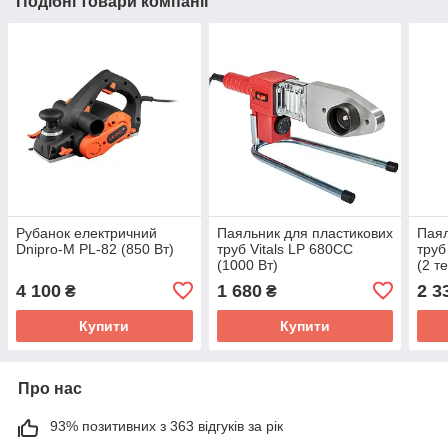
Подібні товари компанії
Рубанок електричний
Паяльник для пластикових
Паял
Dnipro-M PL-82 (850 Вт)
труб Vitals LP 680CC
труб
(1000 Вт)
(2 т
4 100
1 680
2 3
₴
₴
Купити
Купити
Про нас
93% позитивних з 363 відгуків за рік