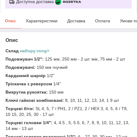
Доступна доставка
Опис
Характеристики
Доставка
Оплата
Умови п
Опис
Склад
набору:rong>
Подовжувач 1/2":
125 мм, 250 мм - 2 шт. мм, 75 мм - 2 шт
Подовжувачі:
150 мм гнучкий
Карданний шарнір
1/2"
Тріскачка з реверсом
1/4"
Викрутна рукоятка:
150 мм
Ключі гайкові комбіновані:
8, 10, 11, 12, 13, 14, 1 9 шт
Торцеві біти:
SL 4, 5, 7 / PH1, 2 / PZ1, 2 / HEX 3, 4, 5, 6 / T8,
10 15, 20, 25, 30 - 17 шт
Торцеві головки 1/4":
4, 4.5 , 5, 5.5, 6, 7, 8, 9, 10, 11, 12, 13,
14 мм - 13 шт
Торцеві головки подовжені 1/2":
4; , 27, 30, 30 мм - 12 шт