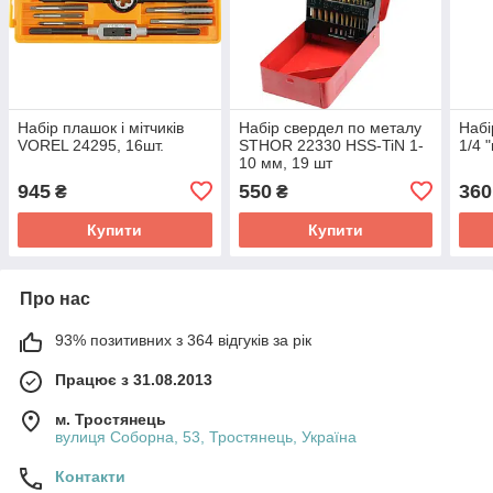
Набір плашок і мітчиків
Набір свердел по металу
Набі
VOREL 24295, 16шт.
STHOR 22330 HSS-TiN 1-
1/4 
10 мм, 19 шт
945
550
360
₴
₴
Купити
Купити
Про нас
93% позитивних з 364 відгуків за рік
Працює з 31.08.2013
м. Тростянець
вулиця Соборна, 53, Тростянець, Україна
Контакти