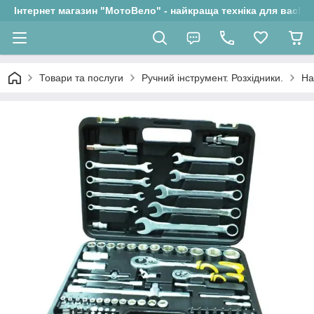
Інтернет магазин "МотоВело" - найкраща техніка для вас!
Товари та послуги
Ручний інструмент. Розхідники.
На