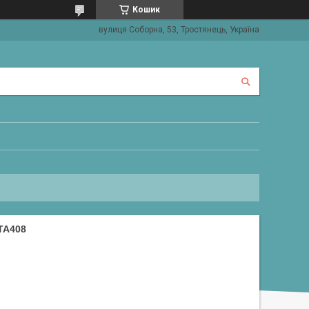
Кошик
вулиця Соборна, 53, Тростянець, Україна
TA408