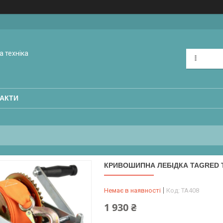
а техніка
АКТИ
КРИВОШИПНА ЛЕБІДКА TAGRED 
Немає в наявності
Код:
TA408
1 930 ₴