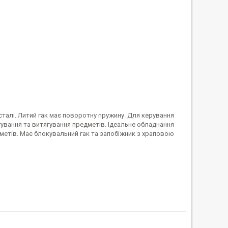
сталі. Литий гак має поворотну пружину. Для керування
ування та витягування предметів. Ідеальне обладнання
дметів. Має блокувальний гак та запобіжник з храповою