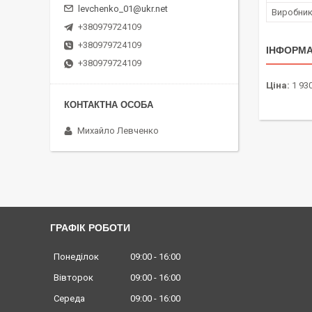
levchenko_01@ukr.net
Виробни
+380979724109
+380979724109
ІНФОРМА
+380979724109
Ціна:
1 930
Михайло Левченко
ГРАФІК РОБОТИ
Понеділок
09:00
16:00
Вівторок
09:00
16:00
Середа
09:00
16:00