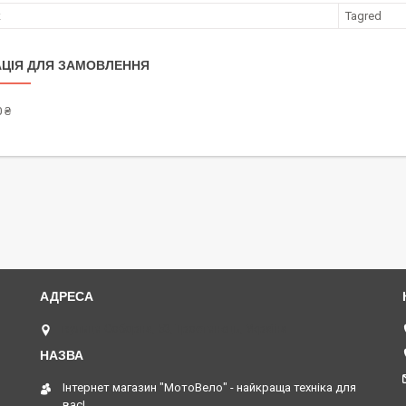
к
Tagred
ЦІЯ ДЛЯ ЗАМОВЛЕННЯ
 ₴
вулиця Соборна, 53, Тростянець, Україна
Інтернет магазин "МотоВело" - найкраща техніка для
вас!