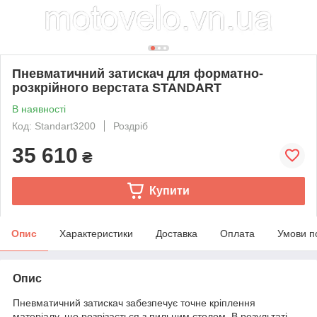
Пневматичний затискач для форматно-
розкрійного верстата STANDART
В наявності
Код: Standart3200
Роздріб
35 610
₴
Купити
Опис
Характеристики
Доставка
Оплата
Умови п
Опис
Пневматичний затискач забезпечує точне кріплення
матеріалу, що розрізається з пильним столом. В результаті