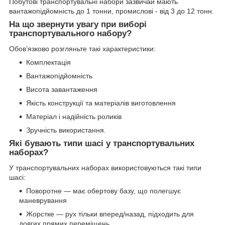
Побутові транспортувальні набори зазвичай мають
вантажопідйомність до 1 тонни, промислові - від 3 до 12 тонн.
На що звернути увагу при виборі
транспортувального набору?
Обов’язково розгляньте такі характеристики:
Комплектація
Вантажопідйомність
Висота завантаження
Якість конструкції та матеріалів виготовлення
Матеріал і надійність роликів
Зручність використання.
Які бувають типи шасі у транспортувальних
наборах?
У транспортувальних наборах використовуються такі типи
шасі:
Поворотне — має обертову базу, що полегшує
маневрування
Жорстке — рух тільки вперед/назад, підходить для
довгих прямих переміщень