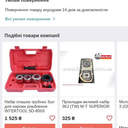
Умови повернення
Повернення товару впродовж 14 днів за домовленістю
Всі умови повернення
Подібні товари компанії
Набір плашок трубних 3шт
Прокладки великий набір
Мото
для нарізки різьблення
3KJ (TW) M-T SUPERIOR
3 (G
INTERTOOL SD-8003
1 525
325
₴
₴
Цін