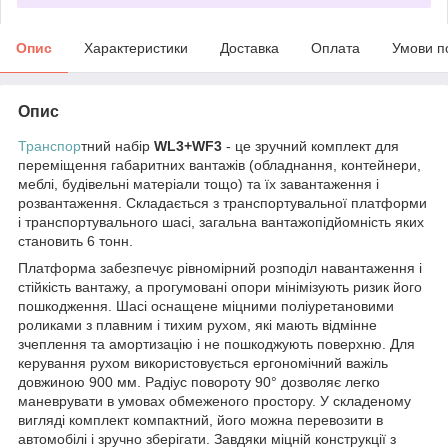
Опис
Характеристики
Доставка
Оплата
Умови п
Опис
Транспор
тний набір
WL3+WF3
- це зручний комплект для
переміщення габаритних вантажів (обладнання, контейнери,
меблі, будівельні матеріали тощо) та їх завантаження і
розвантаження. Складається з транспортувальної платформи
і транспортувального шасі, загальна вантажопідйомність яких
становить 6 тонн.
Платформа забезпечує рівномірний розподіл навантаження і
стійкість вантажу, а прогумовані опори мінімізують ризик його
пошкодження. Шасі оснащене міцними поліуретановими
роликами з плавним і тихим рухом, які мають відмінне
зчеплення та амортизацію і не пошкоджують поверхню. Для
керування рухом використовується ергономічний важіль
довжиною 900 мм. Радіус повороту 90° дозволяє легко
маневрувати в умовах обмеженого простору. У складеному
вигляді комплект компактний, його можна перевозити в
автомобілі і зручно зберігати. Завдяки міцній конструкції з