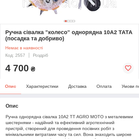
Ручна сівалка "колесо" однорядна 10A2 TATA
(посадка та добриво)
Немає в наявності
Код: 2557
Роздріб
4 700
₴
Опис
Характеристики
Доставка
Оплата
Умови п
Опис
Ручна однорядна сівалка 10A2 TT AGRO MOTO з металевими
шестернями - надійний та ефективний агротехнічний
пристрій, створений для проведення посівних робіт з
мінімальними витратами часу та сил. Вона знаходить широке