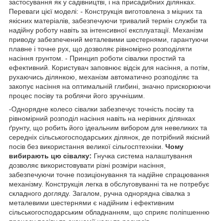
застосування як у садівництві, і на присадибних ділянках.
Переваги цієї моделі: - Конструкція виготовлена з міцних та
якісних матеріалів, забезпечуючи тривалий термін служби та
надійну роботу навіть за інтенсивної експлуатації. Механізм
приводу забезпечений металевими шестернями, гарантуючи
плавне і точне рух, що дозволяє рівномірно розподіляти
насіння грунтом. - Принцип роботи сівалки простий та
ефективний. Користувач заповнює відсік для насіння, а потім,
рухаючись ділянкою, механізм автоматично розподіляє та
закопує насіння на оптимальній глибині, значно прискорюючи
процес посіву та роблячи його зручнішим.
-Однорядне колесо сівалки забезпечує точність посіву та
рівномірний розподіл насіння навіть на нерівних ділянках
ґрунту, що робить його ідеальним вибором для невеликих та
середніх сільськогосподарських ділянок, де потрібний якісний
посів без використання великої сільгосптехніки.
Чому
вибирають цю сівалку:
Гнучка система налаштування
дозволяє використовувати різні розміри насіння,
забезпечуючи точне позиціонування та надійне спрацювання
механізму. Конструкція легка в обслуговуванні та не потребує
складного догляду. Загалом, ручна однорядна сівалка з
металевими шестернями є надійним і ефективним
сільськогосподарським обладнанням, що сприяє поліпшенню