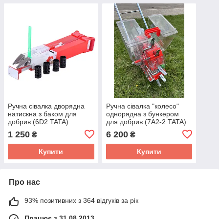
Ручна сівалка дворядна
Ручна сівалка "колесо"
натискна з баком для
однорядна з бункером
добрив (6D2 TATA)
для добрив (7A2-2 TATA)
1 250
6 200
₴
₴
Купити
Купити
Про нас
93% позитивних з 364 відгуків за рік
Працює з 31.08.2013