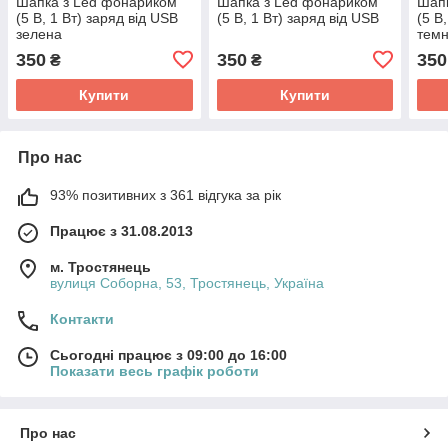
Шапка з Led фонариком
Шапка з Led фонариком
Шапк
(5 В, 1 Вт) заряд від USB
(5 В, 1 Вт) заряд від USB
(5 В
зелена
темн
350
350
350
₴
₴
Купити
Купити
Про нас
93% позитивних з 361 відгука за рік
Працює з 31.08.2013
м. Тростянець
вулиця Соборна, 53, Тростянець, Україна
Контакти
Сьогодні працює з 09:00 до 16:00
Показати весь графік роботи
Про нас