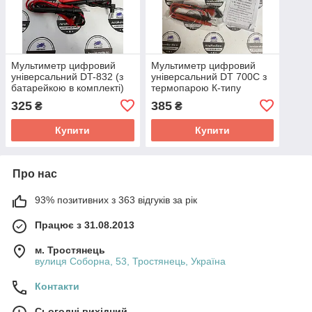
Мультиметр цифровий
Мультиметр цифровий
універсальний DT-832 (з
універсальний DT 700C з
батарейкою в комплекті)
термопарою К-типу
325
385
₴
₴
Купити
Купити
Про нас
93% позитивних з 363 відгуків за рік
Працює з 31.08.2013
м. Тростянець
вулиця Соборна, 53, Тростянець, Україна
Контакти
Сьогодні вихідний