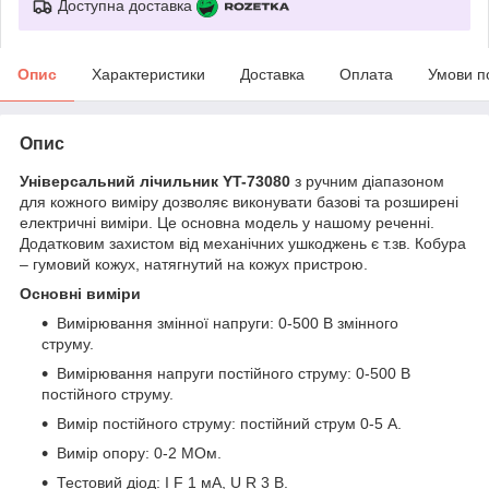
Доступна доставка
Опис
Характеристики
Доставка
Оплата
Умови п
Опис
Універсальний лічильник YT-73080
з ручним діапазоном
для кожного виміру дозволяє виконувати базові та розширені
електричні виміри. Це основна модель у нашому реченні.
Додатковим захистом від механічних ушкоджень є т.зв. Кобура
– гумовий кожух, натягнутий на кожух пристрою.
Основні виміри
Вимірювання змінної напруги: 0-500 В змінного
струму.
Вимірювання напруги постійного струму: 0-500 В
постійного струму.
Вимір постійного струму: постійний струм 0-5 А.
Вимір опору: 0-2 МОм.
Тестовий діод: I F 1 мА, U R 3 В.