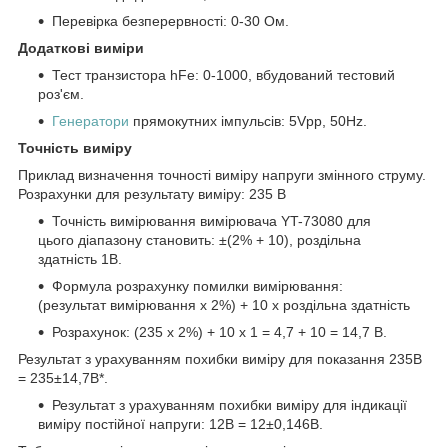
Перевірка безперервності: 0-30 Ом.
Додаткові виміри
Тест транзистора hFe: 0-1000, вбудований тестовий
роз'єм.
Генератори
прямокутних імпульсів: 5Vpp, 50Hz.
Точність виміру
Приклад визначення точності виміру напруги змінного струму.
Розрахунки для результату виміру: 235 В
Точність вимірювання вимірювача YT-73080 для
цього діапазону становить: ±(2% + 10), роздільна
здатність 1В.
Формула розрахунку помилки вимірювання:
(результат вимірювання x 2%) + 10 x роздільна здатність
Розрахунок: (235 х 2%) + 10 х 1 = 4,7 + 10 = 14,7 В.
Результат з урахуванням похибки виміру для показання 235В
= 235±14,7В*.
Результат з урахуванням похибки виміру для індикації
виміру постійної напруги: 12В = 12±0,146В.