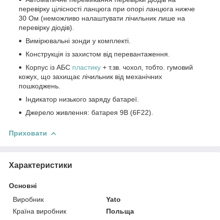
перевірку цілісності ланцюга при опорі ланцюга нижче
30 Ом (неможливо налаштувати лічильник лише на
перевірку діодів).
Вимірювальні зонди у комплекті.
Конструкція із захистом від перевантаження.
Корпус із АБС
пластику
+ т.зв. чохол, тобто. гумовий
кожух, що захищає лічильник від механічних
пошкоджень.
Індикатор низького заряду батареї.
Джерело живлення: батарея 9В (6F22).
Приховати
Характеристики
Основні
Виробник
Yato
Країна виробник
Польща