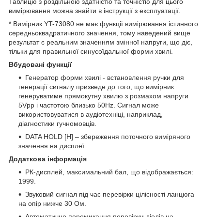
Таблицю з роздільною здатністю та точністю для цього
вимірювання можна знайти в інструкції з експлуатації.
* Вимірник YT-73080 не має функції вимірювання істинного
середньоквадратичного значення, тому наведений вище
результат є реальним значенням змінної напруги, що діє,
тільки для правильної синусоїдальної форми хвилі.
Вбудовані функції
Генератор форми хвилі - встановлення ручки для
генерації сигналу призведе до того, що вимірник
генеруватиме прямокутну хвилю з розмахом напруги
5Vpp і частотою близько 50Hz. Сигнал може
використовуватися в аудіотехніці, наприклад,
діагностики гучномовців.
DATA HOLD [H] – збереження поточного виміряного
значення на дисплеї.
Додаткова інформація
РК-дисплей, максимальний бал, що відображається:
1999.
Звуковий сигнал під час перевірки цілісності ланцюга
на опір нижче 30 Ом.
Автоматичне перемикання перевірки діодів на