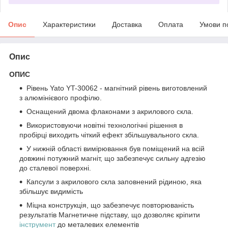
Опис
Характеристики
Доставка
Оплата
Умови п
Опис
ОПИС
Рівень Yato YT-30062 - магнітний рівень виготовлений
з алюмінієвого профілю.
Оснащений двома флаконами з акрилового скла.
Використовуючи новітні технологічні рішення в
пробірці виходить чіткий ефект збільшувального скла.
У нижній області вимірювання був поміщений на всій
довжині потужний магніт, що забезпечує сильну адгезію
до сталевої поверхні.
Капсули з акрилового скла заповнений рідиною, яка
збільшує видимість
Міцна конструкція, що забезпечує повторюваність
результатів Магнетичне підставу, що дозволяє кріпити
інструмент
до металевих елементів