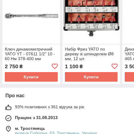
Ключ динамометричний
Набір Фрез YATO по
Дин
YATO YT - 07611 1/2" 10 -
дереву зі шпинделем Ø8
YATO
60 Нм 378-400 мм
мм, 12 шт.
465 
2 750
1 100
3 5
₴
₴
Купити
Купити
Про нас
93% позитивних з 361 відгука за рік
Працює з 31.08.2013
м. Тростянець
вулиця Соборна, 53, Тростянець, Україна