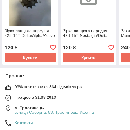
Зірка ланцюга передня
Зірка ланцюга передня
Захи
428-14Т Delta/Alpha/Active
428-15Т Nostalgia/Delta
Минс
120
120
240
₴
₴
Купити
Купити
Про нас
93% позитивних з 364 відгуків за рік
Працює з 31.08.2013
м. Тростянець
вулиця Соборна, 53, Тростянець, Україна
Контакти