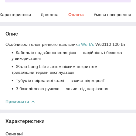
Характеристики
Доставка
Оплата
Умови повернення
Опис
Особливості електричного паяльник
а Work's
W60110 100 Вт:
Кабель із подвійною ізоляцією — надійність і безпека
у використанні
Жало Long Life з алюмінієвим покриттям —
триваліший термін експлуатації
Тубус із неіржавкої сталі — захист від корозії
З бакелітовою ручкою — захист від нагрівання
Приховати
Характеристики
Основні