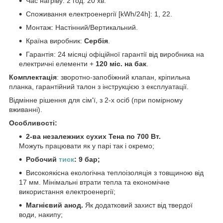
Час нагріву: 2 год. 20 хв.
Споживання електроенергії [kWh/24h]: 1, 22.
Монтаж: Настінний/Вертикальний.
Країна виробник:
Сербія
.
Гарантія: 24 місяці офіційної гарантії від виробника на
електричні елементи +
120 міс. на бак
.
Комплектація
: зворотно-запобіжний клапан, кріпильна
планка, гарантійний талон з інструкцією з експлуатації.
Відмінне рішення для сім'ї, з 2-х осіб (при помірному
вживанні).
Особливості:
2-ва незалежних сухих Тена по 700 Вт.
Можуть працювати як у парі так і окремо;
Робочий
тиск
: 9 бар;
Високоякісна екологічна теплоізоляція з товщиною від
17 мм. Мінімальні втрати тепла та економічне
використання електроенергії;
Магнієвий анод.
Як додатковий захист від твердої
води, накипу;