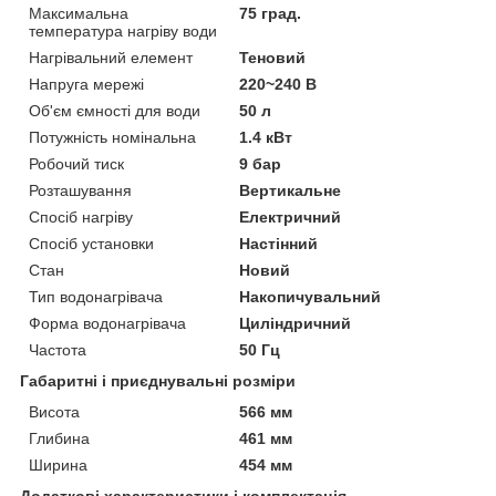
Максимальна
75 град.
температура нагріву води
Нагрівальний елемент
Теновий
Напруга мережі
220~240 В
Об'єм ємності для води
50 л
Потужність номінальна
1.4 кВт
Робочий тиск
9 бар
Розташування
Вертикальне
Спосіб нагріву
Електричний
Спосіб установки
Настінний
Стан
Новий
Тип водонагрівача
Накопичувальний
Форма водонагрівача
Циліндричний
Частота
50 Гц
Габаритні і приєднувальні розміри
Висота
566 мм
Глибина
461 мм
Ширина
454 мм
Додаткові характеристики і комплектація