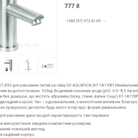
777 ₴
+380 (97) 972-41-09
T Ø35 для раковини литий на гайці SS AQUATICA (KT-1A170P) Мінімальни
темі водопостачання: 10 бар Водневий показник води (pH): 6.5–8.5 Загаль
и без домішок, що містять абразиви (піску, глини, вапна тощо) KT-1A17
підвладний корозії. Тип – одноважільний, з монолітним виливом. Благор
ач прекрасної деталлю будь-якого інтер'єру і форми умивальника.
ля раковини даної моделі характеризують такі переваги:
не використання завдяки компактним розмірам;
маний зовнішній вигляд;
й надійний корпус;