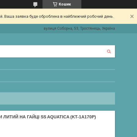
Кошик
ий. Ваша заявка буде оброблена в найближчий робочий день.
вулиця Соборна, 53, Тростянець, Україна
 ЛИТИЙ НА ГАЙЦІ SS AQUATICA (KT-1A170P)