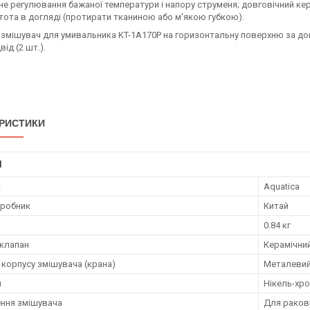
не регулювання бажаної температури і напору струменя; довговічний ке
тота в догляді (протирати тканиною або м'якою губкою).
змішувач для умивальника KT-1A170P на горизонтальну поверхню за доп
від (2 шт.).
РИСТИКИ
І
к
Aquatica
иробник
Китай
0.84 кг
 клапан
Керамічни
 корпусу змішувача (крана)
Металеви
я
Нікель-хр
ння змішувача
Для раков