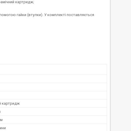
рамічний картридж;
омогою гайки (втулки). У комплекті поставляється
й картридж
й
ом
ини