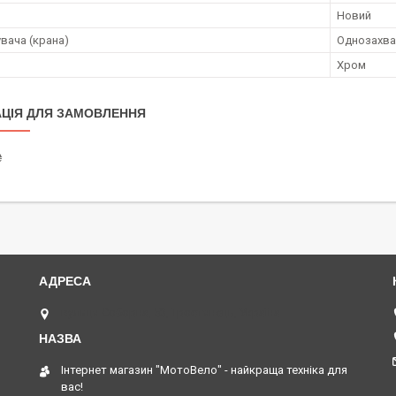
Новий
увача (крана)
Однозахва
Хром
ЦІЯ ДЛЯ ЗАМОВЛЕННЯ
₴
вулиця Соборна, 53, Тростянець, Україна
Інтернет магазин "МотоВело" - найкраща техніка для
вас!