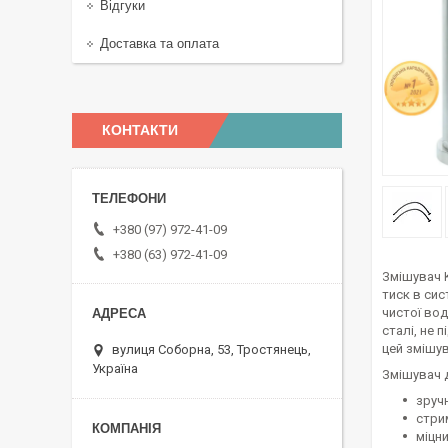
Відгуки
Доставка та оплата
КОНТАКТИ
+380 (97) 972-41-09
+380 (63) 972-41-09
Змішувач K
тиск в сис
чистої вод
сталі, не 
цей змішув
вулиця Соборна, 53, Тростянець,
Україна
Змішувач д
зруч
стри
міцни