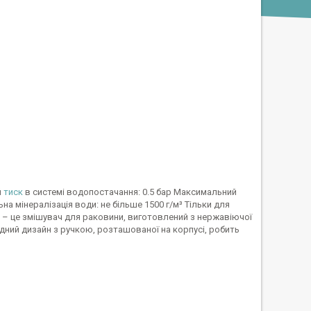
й
тиск
в системі водопостачання: 0.5 бар Максимальний
на мінералізація води: не більше 1500 г/м³ Тільки для
0P – це змішувач для раковини, виготовлений з нержавіючої
одний дизайн з ручкою, розташованої на корпусі, робить