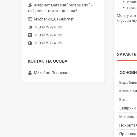
плав
Інтернет магазин "МотоВело" -
прос
найкраща техніка для вас!
Монтують 
levchenko_01@ukr.net
гнучкий під
+380979724109
+380979724109
+380979724109
ХАРАКТЕ
Михайло Левченко
ОСНОВН
Виробни
Країна в
Вага
Запірний
Матеріал
Покритт
Призначе