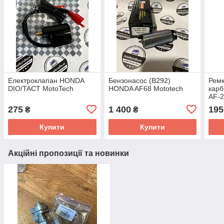
Електроклапан HONDA
Бензонасос (B292)
Рем
DIO/TACT MotoTech
HONDA AF68 Mototech
кар
AF-
275
1 400
195
₴
₴
Купити
Купити
Акційні пропозиції та новинки