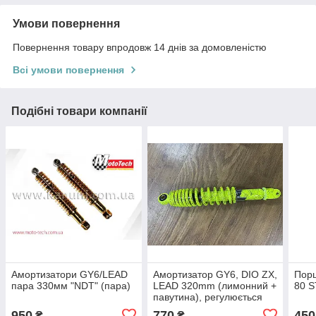
Умови повернення
Повернення товару впродовж 14 днів за домовленістю
Всі умови повернення
Подібні товари компанії
Амортизатори GY6/LEAD
Амортизатор GY6, DIO ZX,
Порш
пара 330мм "NDT" (пара)
LEAD 320mm (лимонний +
80 S
павутина), регулюється
"NDT"
950
770
450
₴
₴