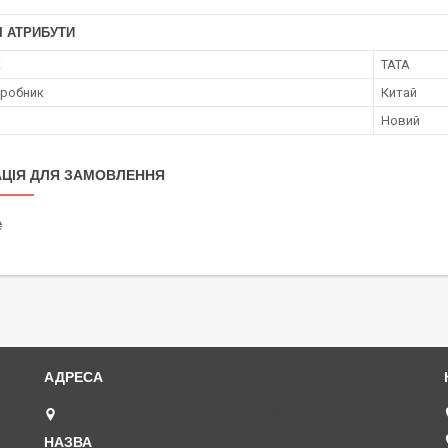
І АТРИБУТИ
к
TATA
иробник
Китай
Новий
ЦІЯ ДЛЯ ЗАМОВЛЕННЯ
₴
вулиця Соборна, 53, Тростянець, Україна