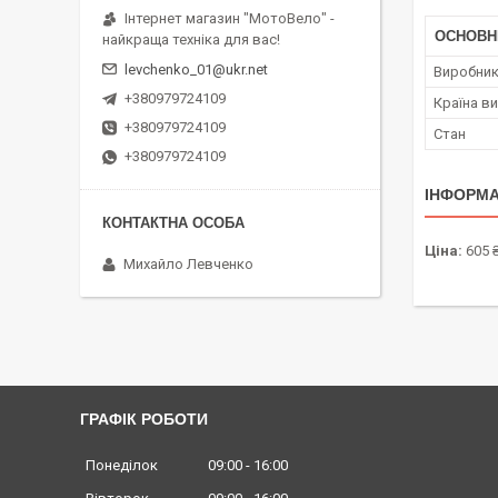
Інтернет магазин "МотоВело" -
ОСНОВН
найкраща техніка для вас!
levchenko_01@ukr.net
Виробни
+380979724109
Країна в
+380979724109
Стан
+380979724109
ІНФОРМА
Ціна:
605 
Михайло Левченко
ГРАФІК РОБОТИ
Понеділок
09:00
16:00