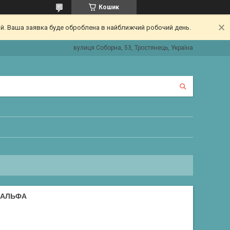
Кошик
ий. Ваша заявка буде оброблена в найближчий робочий день.
вулиця Соборна, 53, Тростянець, Україна
/АЛЬФА