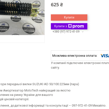
625 ₴
Купити
Купити з
+380 (97) 972-41-09
У компанії підключені електронні пла
сайту.
ори передньої вилки SUZUKI AD 50/100 225мм (пара)
м Амортизатор MotoTech найкращий за якістю
влених на ринку України для вашого
цій ціновій категорії.
ення, додаткової інформації та консультації – 097-972-41-09 Михайло.