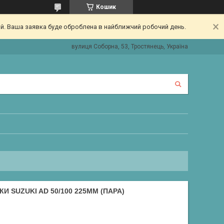
Кошик
ий. Ваша заявка буде оброблена в найближчий робочий день.
вулиця Соборна, 53, Тростянець, Україна
 SUZUKI AD 50/100 225ММ (ПАРА)