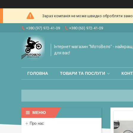
Зараз компанія не може швидко обробляти замовл
+380 (97) 972-41-09
+380 (63) 972-41-09
Інтернет магазин "МотоВело" - найкращ
для вас!
ГОЛОВНА
ТОВАРИ ТА ПОСЛУГИ
КОНТ
Про нас