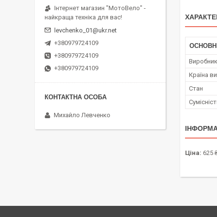
Інтернет магазин "МотоВело" -
ХАРАКТЕ
найкраща техніка для вас!
levchenko_01@ukr.net
+380979724109
ОСНОВН
+380979724109
Виробни
+380979724109
Країна в
Стан
Сумісніс
Михайло Левченко
ІНФОРМА
Ціна:
625 