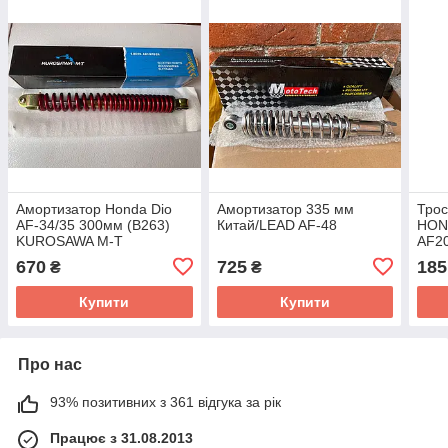
Амортизатор Honda Dio
Амортизатор 335 мм
Трос
AF-34/35 300мм (B263)
Китай/LEAD AF-48
HON
KUROSAWA M-T
AF2
670
725
185
₴
₴
Купити
Купити
Про нас
93% позитивних з 361 відгука за рік
Працює з 31.08.2013