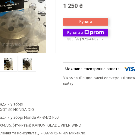
1 250 ₴
Купити
Купити з
+380 (97) 972-41-09
У компанії підключені електронні пла
сайту.
адній у зборі
X/QT-50 HONDA DIO
адній у зборі Honda AF-34/QT-50
34/35, (4т-китай) KANUNI GLADE,VIPER WIND
ення та консультації - 097-972-41-09 Михайло.