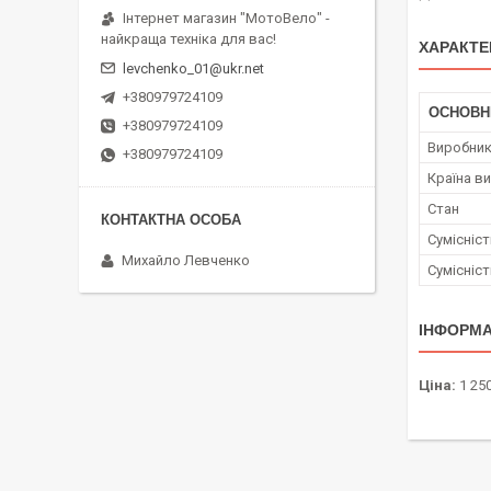
Інтернет магазин "МотоВело" -
найкраща техніка для вас!
ХАРАКТЕ
levchenko_01@ukr.net
+380979724109
ОСНОВН
+380979724109
Виробни
+380979724109
Країна в
Стан
Сумісніс
Михайло Левченко
Сумісніс
ІНФОРМА
Ціна:
1 250