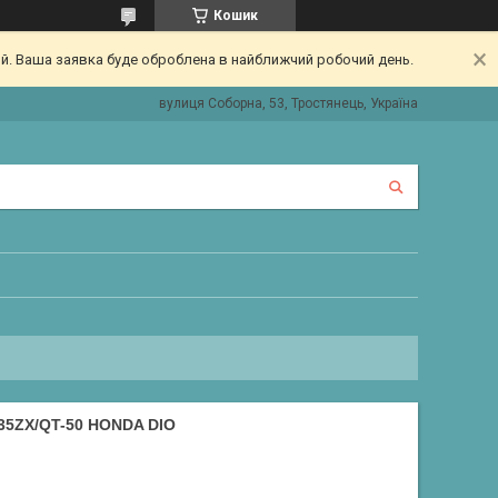
Кошик
ий. Ваша заявка буде оброблена в найближчий робочий день.
вулиця Соборна, 53, Тростянець, Україна
35ZX/QT-50 HONDA DIO