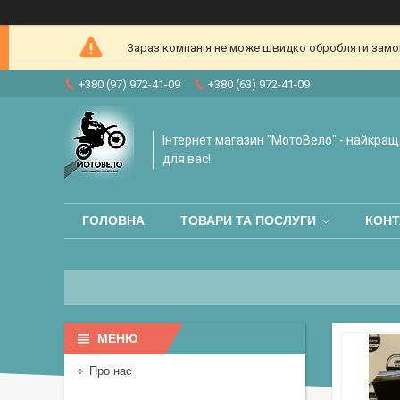
Зараз компанія не може швидко обробляти замовл
+380 (97) 972-41-09
+380 (63) 972-41-09
Інтернет магазин "МотоВело" - найкращ
для вас!
ГОЛОВНА
ТОВАРИ ТА ПОСЛУГИ
КОНТ
Про нас