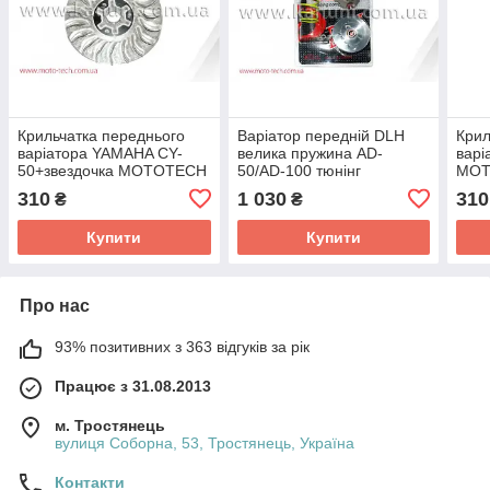
Крильчатка переднього
Варіатор передній DLH
Крил
варіатора YAMAHA CY-
велика пружина AD-
варі
50+звездочка MOTOTECH
50/AD-100 тюнінг
MOT
310
1 030
310
₴
₴
Купити
Купити
Про нас
93% позитивних з 363 відгуків за рік
Працює з 31.08.2013
м. Тростянець
вулиця Соборна, 53, Тростянець, Україна
Контакти