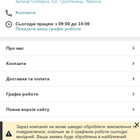
вулиця Соборна, 53, Тростянець, Україна
Контакти
Сьогодні працює з 09:00 до 14:00
Показати весь графік роботи
Про нас
Контакти
Доставка та оплата
Графік роботи
Повна версія сайту
Сайт створено на маркетплейсі
Prom.ua
Зараз компанія не може швидко обробляти замовлення та
повідомлення, оскільки за її графіком роботи сьогодні
вихідний. Ваша заявка буде оброблена в найближчий
Політика конфіденційності