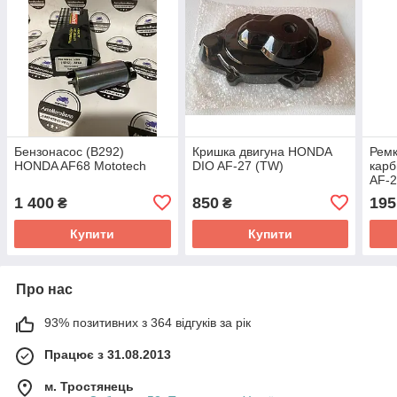
Бензонасос (B292)
Кришка двигуна HONDA
Рем
HONDA AF68 Mototech
DIO AF-27 (TW)
кар
AF-
1 400
850
195
₴
₴
Купити
Купити
Про нас
93% позитивних з 364 відгуків за рік
Працює з 31.08.2013
м. Тростянець