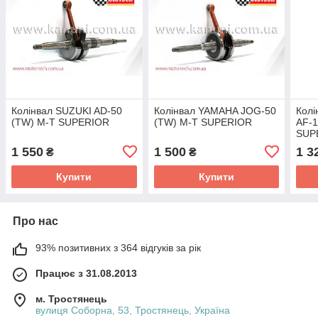
Колінвал SUZUKI AD-50
Колінвал YAMAHA JOG-50
Кол
(TW) M-T SUPERIOR
(TW) M-T SUPERIOR
AF-1
SUP
1 550
1 500
1 3
₴
₴
Купити
Купити
Про нас
93% позитивних з 364 відгуків за рік
Працює з 31.08.2013
м. Тростянець
вулиця Соборна, 53, Тростянець, Україна