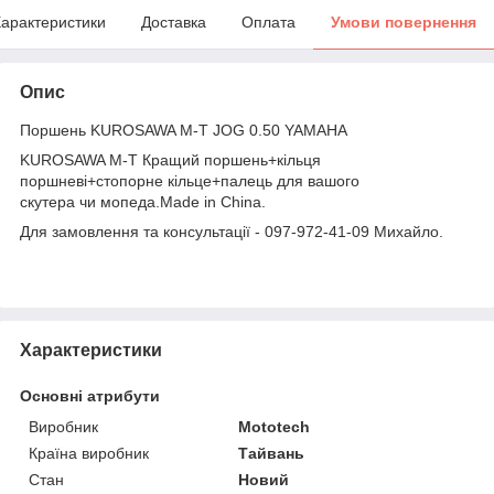
арактеристики
Доставка
Оплата
Умови повернення
Опис
Поршень KUROSAWA M-T JOG 0.50 YAMAHA
KUROSAWA M-T Кращий поршень+кільця
поршневі+стопорне кільце+палець для вашого
скутера чи мопеда.Made in China.
Для замовлення та консультації - 097-972-41-09 Михайло.
Характеристики
Основні атрибути
Виробник
Mototech
Країна виробник
Тайвань
Стан
Новий