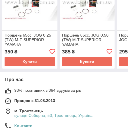
Поршень 65cc. JOG 0.25
Поршень 65cc. JOG 0.50
Пор
(TW) M-T SUPERIOR
(TW) M-T SUPERIOR
JOG
YAMAHA
YAMAHA
350
385
295
₴
₴
Купити
Купити
Про нас
93% позитивних з 364 відгуків за рік
Працює з 31.08.2013
м. Тростянець
вулиця Соборна, 53, Тростянець, Україна
Контакти