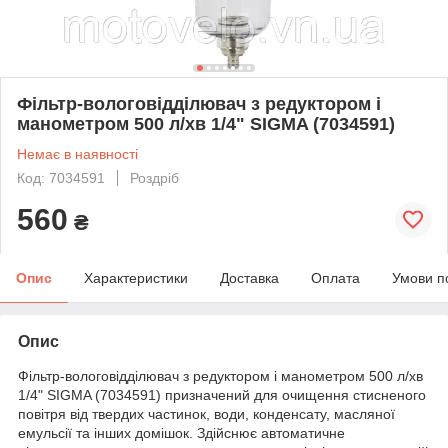
Фільтр-вологовідділювач з редуктором і
манометром 500 л/хв 1/4" SIGMA (7034591)
Немає в наявності
Код: 7034591
Роздріб
560
₴
Опис
Характеристики
Доставка
Оплата
Умови п
Опис
Фільтр-вологовідділювач з редуктором і манометром 500 л/хв
1/4" SIGMA (7034591) призначений для очищення стисненого
повітря від твердих частинок, води, конденсату, масляної
емульсії та інших домішок. Здійснює автоматичне