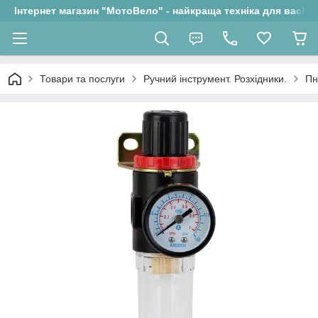
Інтернет магазин "МотоВело" - найкраща техніка для вас!
Товари та послуги
Ручний інструмент. Розхідники.
Пн