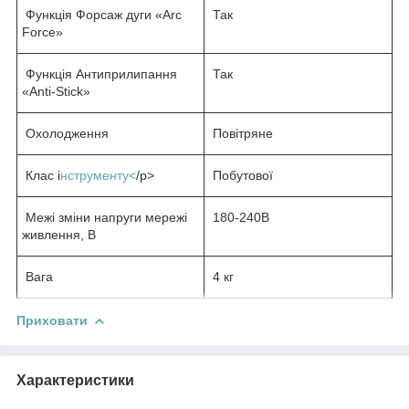
Функція Форсаж дуги «Arc
Так
Force»
Функція Антиприлипання
Так
«Anti-Stick»
Охолодження
Повітряне
Клас і
нструменту<
/p>
Побутової
Межі зміни напруги мережі
180-240В
живлення, В
Вага
4 кг
Приховати
Характеристики