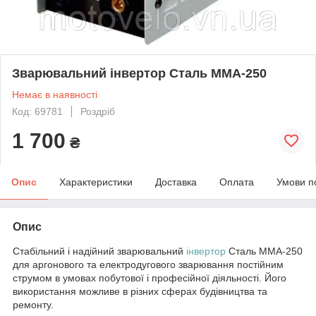
Зварювальний інвертор Сталь ММА-250
Немає в наявності
Код: 69781
Роздріб
1 700
₴
Опис
Характеристики
Доставка
Оплата
Умови п
Опис
Стабільний і надійний зварювальний
інвертор
Сталь ММА-250
для аргонового та електродугового зварювання постійним
струмом в умовах побутової і професійної діяльності. Його
використання можливе в різних сферах будівництва та
ремонту.