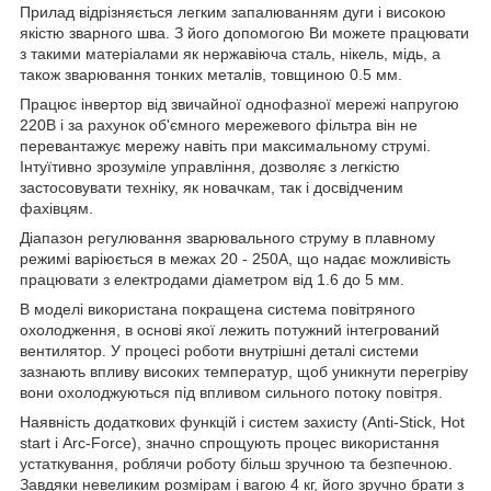
Прилад відрізняється легким запалюванням дуги і високою
якістю зварного шва. З його допомогою Ви можете працювати
з такими матеріалами як нержавіюча сталь, нікель, мідь, а
також зварювання тонких металів, товщиною 0.5 мм.
Працює інвертор від звичайної однофазної мережі напругою
220В і за рахунок об'ємного мережевого фільтра він не
перевантажує мережу навіть при максимальному струмі.
Інтуїтивно зрозуміле управління, дозволяє з легкістю
застосовувати техніку, як новачкам, так і досвідченим
фахівцям.
Діапазон регулювання зварювального струму в плавному
режимі варіюється в межах 20 - 250А, що надає можливість
працювати з електродами діаметром від 1.6 до 5 мм.
В моделі використана покращена система повітряного
охолодження, в основі якої лежить потужний інтегрований
вентилятор. У процесі роботи внутрішні деталі системи
зазнають впливу високих температур, щоб уникнути перегріву
вони охолоджуються під впливом сильного потоку повітря.
Наявність додаткових функцій і систем захисту (Anti-Stick, Hot
start і Arc-Force), значно спрощують процес використання
устаткування, роблячи роботу більш зручною та безпечною.
Завдяки невеликим розмірам і вагою 4 кг, його зручно брати з