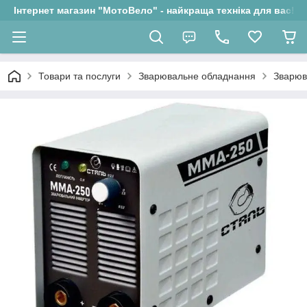
Інтернет магазин "МотоВело" - найкраща техніка для вас!
Товари та послуги
Зварювальне обладнання
Зварюв