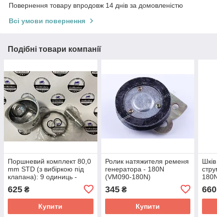
Повернення товару впродовж 14 днів за домовленістю
Всі умови повернення
Подібні товари компанії
Поршневий комплект 80,0
Ролик натяжителя ременя
Шків
mm STD (з вибіркою під
генератора - 180N
стр
клапана): 9 одиниць -
(VM090-180N)
180
180N (VM036-180N)
625
345
660
₴
₴
Купити
Купити