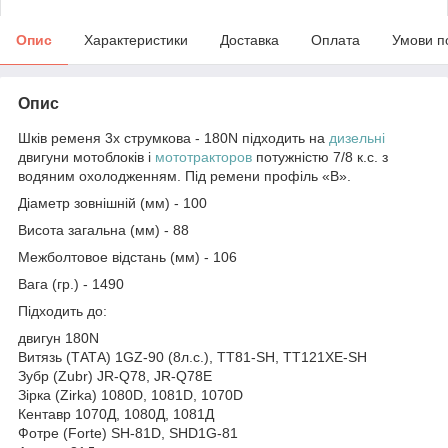
Опис
Характеристики
Доставка
Оплата
Умови п
Опис
Шків ременя 3х струмкова - 180N підходить на
дизельні
двигуни мотоблоків і
мототракторов
потужністю 7/8 к.с. з
водяним охолодженням. Під ремени профіль «В».
Діаметр зовнішній (мм) - 100
Висота загальна (мм) - 88
Межболтовое відстань (мм) - 106
Вага (гр.) - 1490
Підходить до:
двигун 180N
Витязь (ТАТА) 1GZ-90 (8л.с.), TT81-SH, TT121XE-SH
Зубр (Zubr) JR-Q78, JR-Q78E
Зірка (Zirka) 1080D, 1081D, 1070D
Кентавр 1070Д, 1080Д, 1081Д
Фотре (Forte) SH-81D, SHD1G-81