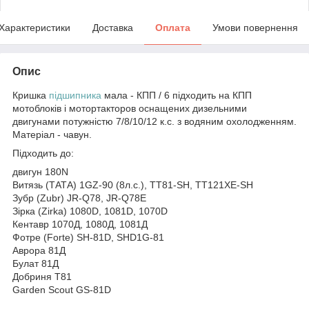
Характеристики
Доставка
Оплата
Умови повернення
Опис
Кришка
підшипника
мала - КПП / 6 підходить на КПП
мотоблоків і мотортакторов оснащених дизельними
двигунами потужністю 7/8/10/12 к.с. з водяним охолодженням.
Матеріал - чавун.
Підходить до:
двигун 180N
Витязь (ТАТА) 1GZ-90 (8л.с.), TT81-SH, TT121XE-SH
Зубр (Zubr) JR-Q78, JR-Q78E
Зірка (Zirka) 1080D, 1081D, 1070D
Кентавр 1070Д, 1080Д, 1081Д
Фотре (Forte) SH-81D, SHD1G-81
Аврора 81Д
Булат 81Д
Добриня Т81
Garden Scout GS-81D