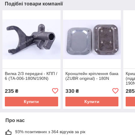
Подібні товари компанії
Вилка 2/3 передачі - КПП /
Кронштейн кріплення бака
Криш
6 (TA-006-180N/190N)
(ZUBR original) - 180N
(під
190
235
330
285
₴
₴
Купити
Купити
Про нас
93% позитивних з 364 відгуків за рік