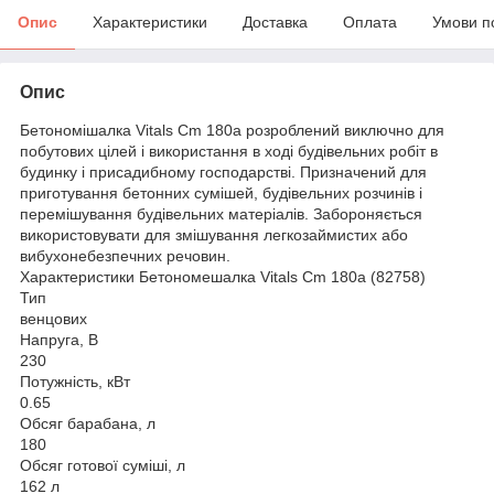
Опис
Характеристики
Доставка
Оплата
Умови п
Опис
Бетономішалка Vitals Cm 180a розроблений виключно для
побутових цілей і використання в ході будівельних робіт в
будинку і присадибному господарстві. Призначений для
приготування бетонних сумішей, будівельних розчинів і
перемішування будівельних матеріалів. Забороняється
використовувати для змішування легкозаймистих або
вибухонебезпечних речовин.
Характеристики Бетономешалка Vitals Cm 180a (82758)
Тип
венцових
Напруга, В
230
Потужність, кВт
0.65
Обсяг барабана, л
180
Обсяг готової суміші, л
162 л