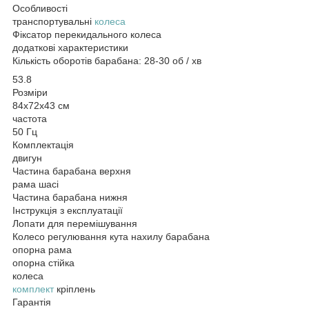
Особливості
транспортувальні
колеса
Фіксатор перекидального колеса
додаткові характеристики
Кількість оборотів барабана: 28-30 об / хв
53.8
Розміри
84x72x43 см
частота
50 Гц
Комплектація
двигун
Частина барабана верхня
рама шасі
Частина барабана нижня
Інструкція з експлуатації
Лопати для перемішування
Колесо регулювання кута нахилу барабана
опорна рама
опорна стійка
колеса
комплект
кріплень
Гарантія