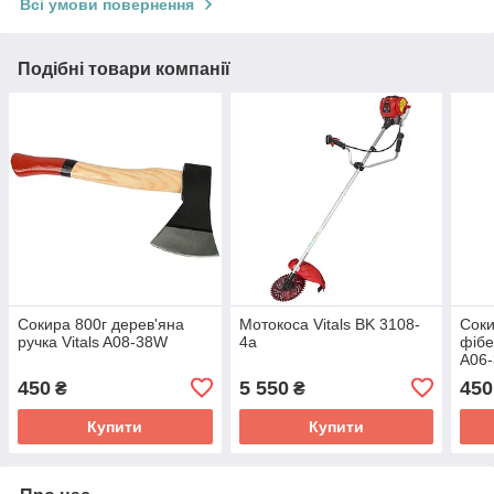
Всі умови повернення
Подібні товари компанії
Сокира 800г дерев'яна
Мотокоса Vitals BK 3108-
Соки
ручка Vitals A08-38W
4a
фібе
A06
450
5 550
450
₴
₴
Купити
Купити