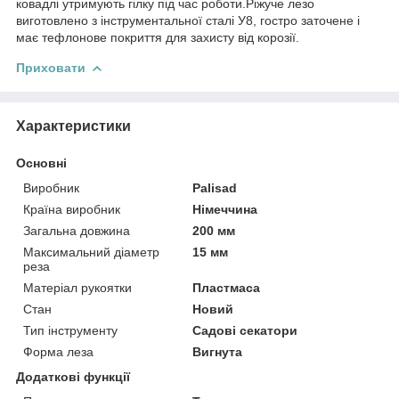
ковадлі утримують гілку під час роботи.Ріжуче лезо
виготовлено з інструментальної сталі У8, гостро заточене і
має тефлонове покриття для захисту від корозії.
Приховати
Характеристики
Основні
Виробник
Palisad
Країна виробник
Німеччина
Загальна довжина
200 мм
Максимальний діаметр
15 мм
реза
Матеріал рукоятки
Пластмаса
Стан
Новий
Тип інструменту
Садові секатори
Форма леза
Вигнута
Додаткові функції