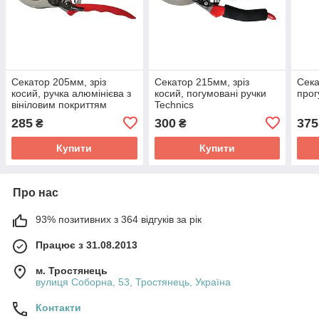
Секатор 205мм, зріз
Секатор 215мм, зріз
Сека
косий, ручка алюмінієва з
косий, погумовані ручки
прог
вініловим покриттям
Technics
Technics
285
300
375
₴
₴
Купити
Купити
Про нас
93% позитивних з 364 відгуків за рік
Працює з 31.08.2013
м. Тростянець
вулиця Соборна, 53, Тростянець, Україна
Контакти