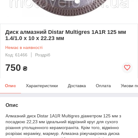
Диск алмазний Distar Multigres 1A1R 125 мм
1.4/1.0 х 10 х 22.23 мм
Немає в наявності
Код: 61466
Роздріб
750
₴
Опис
Характеристики
Доставка
Оплата
Умови п
Опис
Алмазний диск Distar 1A1R Multigres діаметром 125 мм з
посадкою 22,23 мм ідеальний відрізний круг для сухого
різання утолщенного керамограніта. Крім того, відмінно
розрізає кераміку, мармур. Алмазна ріжучакромка диска