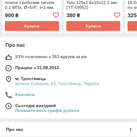
помпи з робочим тиском
Yato 125x1.6x10x22.2 мм
16.
0,1 МПа, Ø=5/4", t=1 мм,
(YT-59952)
по м
l= 10 м
900
380
325
₴
₴
Купити
Купити
Про нас
93% позитивних з 363 відгуків за рік
Працює з 31.08.2013
м. Тростянець
вулиця Соборна, 53, Тростянець, Україна
Контакти
Сьогодні вихідний
Показати весь графік роботи
Про нас