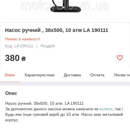
Насос ручний , 38x500, 10 атм LA 190111
Немає в наявності
Код: LA 190111
Роздріб
380
₴
Опис
Характеристики
Доставка
Оплата
Умови п
Опис
Насос ручний, 38x500, 10 атм. LA 190111
За допомогою даного насоса можна накачати як
колесо
, так і
будь-яке інше гумовий виріб до 10 атм. Насос має металевий
корпус.