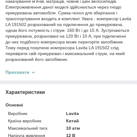
накачування м'ячів, матраців, човнів і шин велосипедів.
Електроживлення даної моделі здійснюється через гніздо
прикурювача автомобіля. Сумка-чохол для зберігання і
транспортування входить в комплект. Увага - компресор Lavita
LA 191502 розрахований на підключення до прикурювача,
однак його потужність і струм: 160 Вт і до 15 А. Зустрічаються
прикурювача, розраховані на 120 Вт і 10 А, при підключенні
до них подібного компресора може перегоріти запобіжник.
Тому перед покупкою компресора Lavita LA 191502 слід
перевірити свій прикурювач і максимальний струм, на який
розрахований його запобіжник.
Приховати
Характеристики
Основні
Виробник
Lavita
Країна виробник
Китай
Максимальний тиск
10 атм
Напруга живлення
12 В