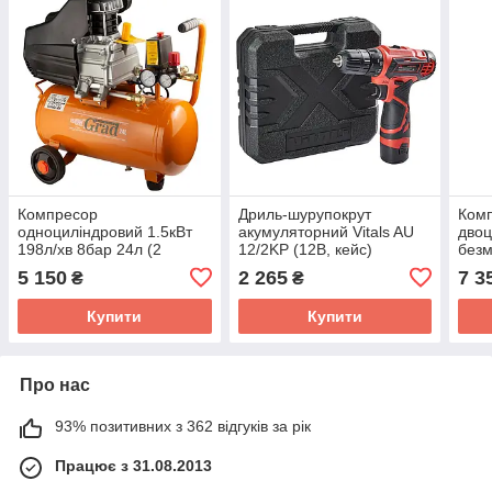
Компресор
Дриль-шурупокрут
Ком
одноциліндровий 1.5кВт
акумуляторний Vitals AU
двоц
198л/хв 8бар 24л (2
12/2KP (12В, кейс)
безм
крана) GRAD
хв 8
5 150
2 265
7 3
₴
₴
(704
Купити
Купити
Про нас
93% позитивних з 362 відгуків за рік
Працює з 31.08.2013