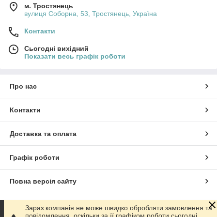
м. Тростянець
вулиця Соборна, 53, Тростянець, Україна
Контакти
Сьогодні вихідний
Показати весь графік роботи
Про нас
Контакти
Доставка та оплата
Графік роботи
Повна версія сайту
Сайт створено на маркетплейсі
Prom.ua
Зараз компанія не може швидко обробляти замовлення та
повідомлення, оскільки за її графіком роботи сьогодні