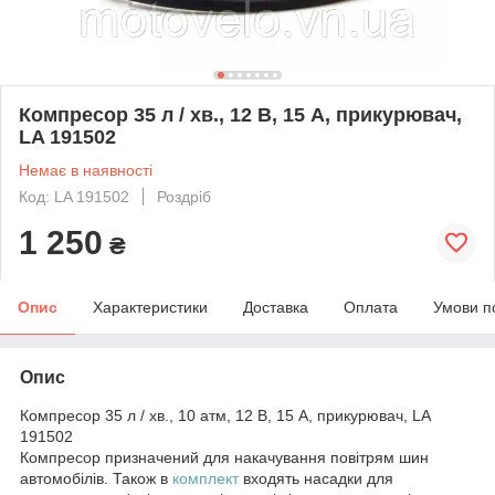
Компресор 35 л / хв., 12 В, 15 А, прикурювач,
LA 191502
Немає в наявності
Код: LA 191502
Роздріб
1 250
₴
Опис
Характеристики
Доставка
Оплата
Умови п
Опис
Компресор 35 л / хв., 10 атм, 12 В, 15 А, прикурювач, LA
191502
Компресор призначений для накачування повітрям шин
автомобілів. Також в
комплект
входять насадки для