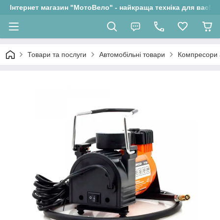
Інтернет магазин "МотоВело" - найкраща техніка для вас!
Товари та послуги
Автомобільні товари
Компресори 