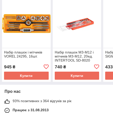
Набір плашок і мітчиків
Набір плашок M3-M12 і
Набі
VOREL 24295, 16шт.
мітчиків M3-M12, 20ед.
SIG
INTERTOOL SD-8020
945
740
433
₴
₴
Купити
Купити
Про нас
93% позитивних з 364 відгуків за рік
Працює з 31.08.2013