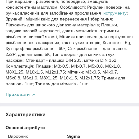
При нарізанні, різьблення, попередньо, змащують
консистентним мастилом. Особливості: Рифлені поверхні на
ручках власників для запобігання прослизання
інструменту
;
Зручний і міцний кейс для перенесення і зберігання;
Підходить для широкого діапазону матеріалів; Плашки,
завдяки високій жорсткості, дають можливість отримати
різьблення високої якості; Мітчики призначені для нарізування
різьблення як в наскрізних, так і глухих отворів; Квалитет - 6g;
Кут профілю різьблення - 60º; Стік різьблення - для плашок:
2х2Р; для мітчиків: 5К; Тип отворів - для мітчиків: глухі,
наскрізні; Стандарт - плашки DIN 233, мітчики DIN 352.
Комплектація: Плашки: М3х0.5, М4х0.7, М5х0.8, М6х1.0,
М8Х1.25, М10х1.5, М12х1.75; Мітчики: М3х0.5, М4х0.7,
М5х0.8, М6х1.0, М8Х1.25, М10х1.5, М12х1.75; Тримач для
плашок - 1шт; Тримач для мітчиків - 1шт.
Приховати
Характеристики
Основні атрибути
Виробник
Sigma