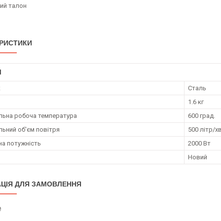
ний талон
РИСТИКИ
І
к
Сталь
1.6 кг
ьна робоча температура
600 град.
ьний об'єм повітря
500 літр/х
а потужність
2000 Вт
Новий
ЦІЯ ДЛЯ ЗАМОВЛЕННЯ
₴