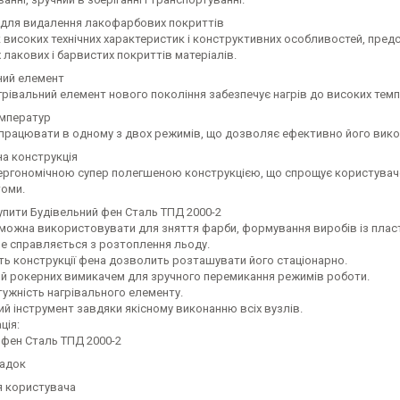
 для видалення лакофарбових покриттів
к високих технічних характеристик і конструктивних особливостей, пре
 лакових і барвистих покриттів матеріалів.
ний елемент
грівальний елемент нового покоління забезпечує нагрів до високих тем
мператур
працювати в одному з двох режимів, що дозволяє ефективно його викор
на конструкція
ергономічною супер полегшеною конструкцією, що спрощує користуваче
томи.
упити Будівельний фен Сталь ТПД 2000-2
 можна використовувати для зняття фарби, формування виробів із пласт
е справляється з розтоплення льоду.
ть конструкції фена дозволить розташувати його стаціонарно.
й рокерних вимикачем для зручного перемикання режимів роботи.
тужність нагрівального елементу.
й інструмент завдяки якісному виконанню всіх вузлів.
ція:
й фен Сталь ТПД 2000-2
садок
ія користувача