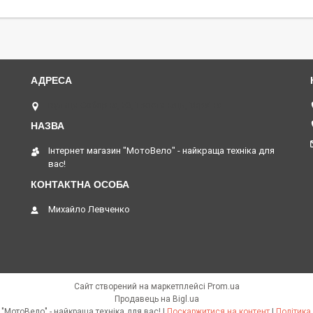
вулиця Соборна, 53, Тростянець, Україна
Інтернет магазин "МотоВело" - найкраща техніка для
вас!
Михайло Левченко
Сайт створений на маркетплейсі
Prom.ua
Продавець на Bigl.ua
Інтернет магазин "МотоВело" - найкраща техніка для вас! |
Поскаржитися на контент
|
Політика