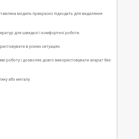
дставлена модель прекрасно підходить для видалення
ператур для швидкої і комфортної роботи.
истовувати в різних ситуаціях.
ві роботу і дозволяє довго використовувати апарат без
ику або металу.