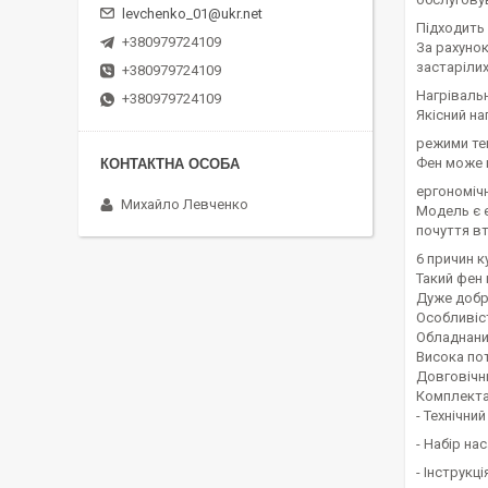
levchenko_01@ukr.net
Підходить
+380979724109
За рахуно
застарілих
+380979724109
Нагріваль
+380979724109
Якісний на
режими те
Фен може 
ергономіч
Михайло Левченко
Модель є 
почуття в
6 причин к
Такий фен
Дуже добр
Особливіс
Обладнани
Висока по
Довговічни
Комплекта
- Технічни
- Набір на
- Інструкц