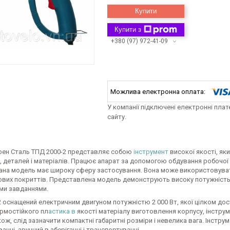
Купити
Купити з
+380 (97) 972-41-09
У компанії підключені електронні пла
сайту.
 фен Сталь ТПД 2000-2 представляє собою
інструмент
високої якості, як
, деталей і матеріалів. Працює апарат за допомогою обдування робочої
Дана модель має широку сферу застосування. Вона може використовуват
вих покриттів. Представлена модель демонструють високу потужність 
ими завданнями.
 оснащений електричним двигуном потужністю 2 000 Вт, якої цілком дос
ермостійкого пл
астика в
якості матеріалу виготовлення корпусу, інстру
кож, слід зазначити компактні габаритні розміри і невелика вага. Інстру
анні, зручний в зберіганні і транспортуванні.