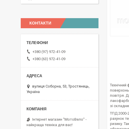
КОНТАКТИ
+380 (97) 972-41-09
+380 (63) 972-41-09
Технічний
вулиця Соборна, 53, Тростянець,
поверхонь
Україна
повітря. 
лакофарбо
зі складн
ТПД 2000-2
рахунок т
Інтернет магазин "МотоВело" -
ризику. Та
найкраща техніка для вас!
обслуговув