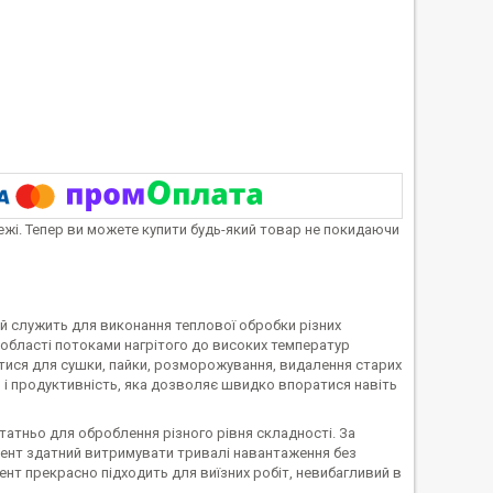
тежі. Тепер ви можете купити будь-який товар не покидаючи
ий служить для виконання теплової обробки різних
 області потоками нагрітого до високих температур
ися для сушки, пайки, розморожування, видалення старих
і продуктивність, яка дозволяє швидко впоратися навіть
татньо для оброблення різного рівня складності. За
мент здатний витримувати тривалі навантаження без
мент прекрасно підходить для виїзних робіт, невибагливий в