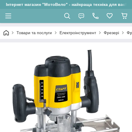
Інтернет магазин "МотоВело" - найкраща техніка для вас!
Товари та послуги
Електроінструмент
Фрезері
Фр