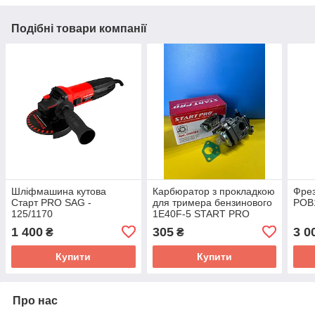
Подібні товари компанії
Шліфмашина кутова
Карбюратор з прокладкою
Фрез
Старт PRO SAG -
для тримера бензинового
POB1
125/1170
1Е40F-5 START PRO
1 400
305
3 0
₴
₴
Купити
Купити
Про нас