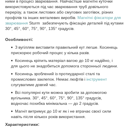
ними в процесі зварювання. Найчастіше магнітні куточки
використовуються під час зварювання труб довільного
перерізу, а також листових або смугових заготівок, різних
профілів та інших металевих виробів.
Магнітні фіксатори для
зварювання
Sturm забезпечують фіксацію деталей під кутами
30°, 45°, 60°, 75°, 90°, 135° градусів.
Особливості:
З вугіллям виставити правильний кут легше. Косинець
прискорює робочий процес у кілька разів.
Косинець кріпить матеріал вагою до 10 кг надійно, і
для цього не знадобиться допомога сторонньої людини.
Косинець зроблений із протиударної сталі та
промислових заклепок. Немає люфтів і
інструмент
слугуватиме довгий час.
Всі популярні кути можна зробити за допомогою
вугільника. 30°, 45°, 60°, 75°, 90°, 135° градусів,
водночас похибка мінімальна — до 2 градусів.
Магніт витримує до 10 кг як і не втрачає своєї сили
навіть після кількох років використання.
Характеристики: