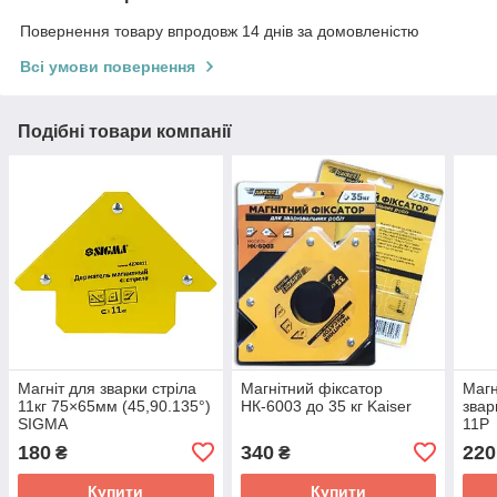
Повернення товару впродовж 14 днів за домовленістю
Всі умови повернення
Подібні товари компанії
Магніт для зварки стріла
Магнітний фіксатор
Магн
11кг 75×65мм (45,90.135°)
HК-6003 до 35 кг Kaiser
зва
SIGMA
11P
180
340
220
₴
₴
Купити
Купити