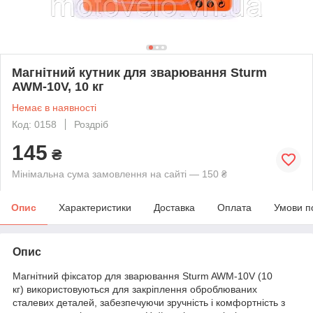
Магнітний кутник для зварювання Sturm
AWM-10V, 10 кг
Немає в наявності
Код: 0158
Роздріб
145
₴
Мінімальна сума замовлення на сайті — 150 ₴
Опис
Характеристики
Доставка
Оплата
Умови п
Опис
Магнітний фіксатор для зварювання Sturm AWM-10V (10
кг) використовуються для закріплення оброблюваних
сталевих деталей, забезпечуючи зручність і комфортність з